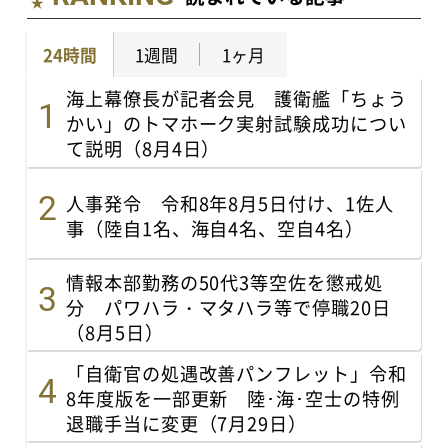
24時間
1週間
1ヶ月
海上幕僚長が記者会見 護衛艦「ちょう
かい」のトマホーク実射試験成功につい
て説明（8月4日）
人事発令 令和8年8月5日付け、1佐人
事（陸自1名、海自4名、空自4名）
情報本部勤務の50代3等空佐を懲戒処
分 パワハラ・マタハラ等で停職20日
（8月5日）
「自衛官の処遇改善パンフレット」令和
8年度版を一部更新 陸･海･空士の特例
退職手当に変更（7月29日）