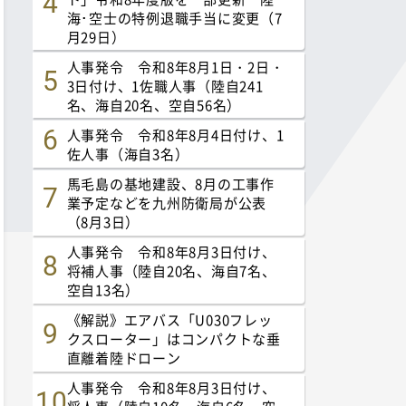
海･空士の特例退職手当に変更（7
月29日）
人事発令 令和8年8月1日・2日・
3日付け、1佐職人事（陸自241
名、海自20名、空自56名）
人事発令 令和8年8月4日付け、1
佐人事（海自3名）
馬毛島の基地建設、8月の工事作
業予定などを九州防衛局が公表
（8月3日）
人事発令 令和8年8月3日付け、
将補人事（陸自20名、海自7名、
空自13名）
《解説》エアバス「U030フレッ
クスローター」はコンパクトな垂
直離着陸ドローン
人事発令 令和8年8月3日付け、