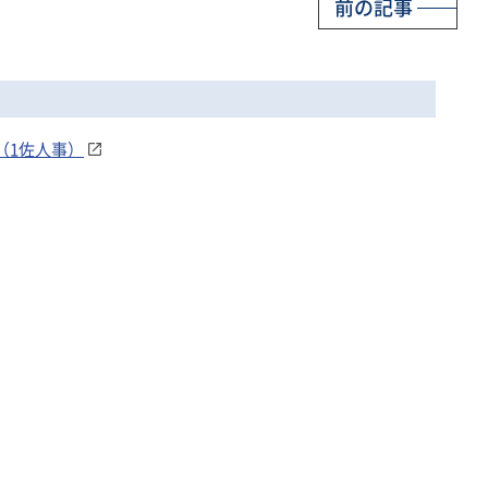
前の記事
（1佐人事）