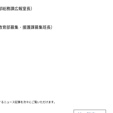
部総務課広報室長）
教育部募集・援護課募集班長）
）
するニュース記事を次々にご覧いただけます。