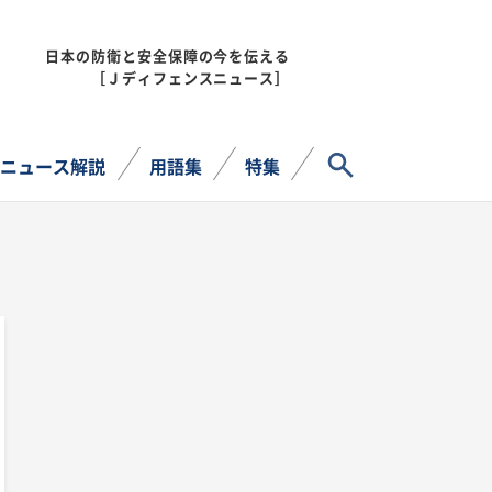
日本の防衛と安全保障の今を伝える
MENU
［Ｊディフェンスニュース］
サイト内検索
ニュース解説
用語集
特集