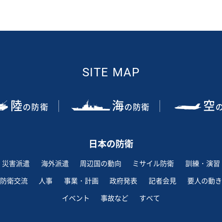
SITE MAP
陸
海
空
の防衛
の防衛
日本の防衛
災害派遣
海外派遣
周辺国の動向
ミサイル防衛
訓練・演習
防衛交流
人事
事業・計画
政府発表
記者会見
要人の動き
イベント
事故など
すべて