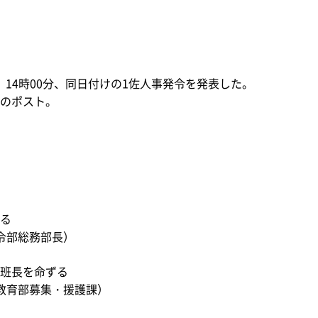
）14時00分、同日付けの1佐人事発令を発表した。
のポスト。
る
令部総務部長）
班長を命ずる
教育部募集・援護課）