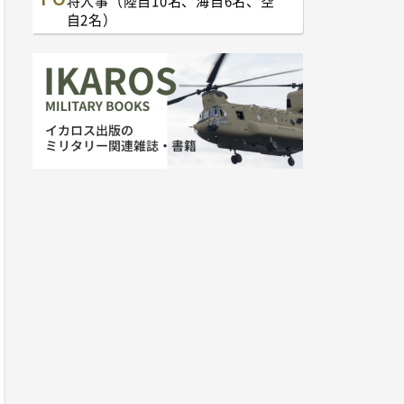
将人事（陸自10名、海自6名、空
自2名）