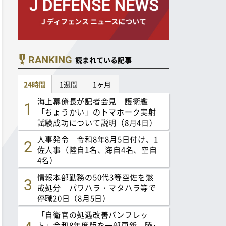
RANKING
読まれている記事
24時間
1週間
1ヶ月
海上幕僚長が記者会見 護衛艦
「ちょうかい」のトマホーク実射
試験成功について説明（8月4日）
人事発令 令和8年8月5日付け、1
佐人事（陸自1名、海自4名、空自
4名）
情報本部勤務の50代3等空佐を懲
戒処分 パワハラ・マタハラ等で
停職20日（8月5日）
「自衛官の処遇改善パンフレッ
ト」令和8年度版を一部更新 陸･