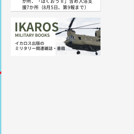
か所、「はくおうⅡ」含め入浴支
援7か所（8月5日、第9報まで）