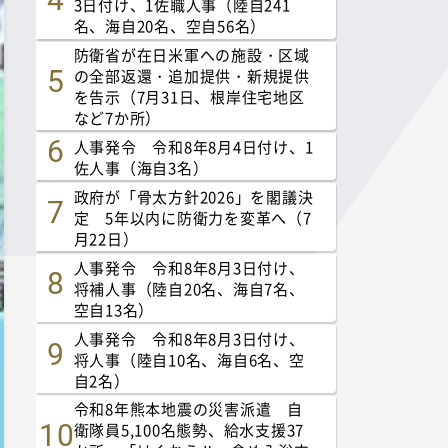
3日付け、1佐職人事（陸自241
名、海自20名、空自56名）
防衛省が在日米軍への施設・区域
の全部返還・追加提供・新規提供
を告示（7月31日、根岸住宅地区
など7か所）
人事発令 令和8年8月4日付け、1
佐人事（海自3名）
政府が「骨太方針2026」を閣議決
定 5年以内に防衛力を変革へ（7
月22日）
人事発令 令和8年8月3日付け、
将補人事（陸自20名、海自7名、
空自13名）
人事発令 令和8年8月3日付け、
将人事（陸自10名、海自6名、空
自2名）
令和8年熊本地震の災害派遣 自
衛隊員5,100名態勢、給水支援37