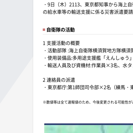
・9日（木）2113、東京都知事から海
の給水車等の輸送支援に係る災害派遣要請
自衛隊の活動
1 支援活動の概要
・活動部隊 :海上自衛隊横須賀地方隊横
・使用装備品:多用途支援艦「えんしゅう
・輸送人員及び資機材:作業員×3名、水タ
2 連絡員の派遣
・東京都庁:第1師団司令部×2名（練馬・
※数値等は全て速報値のため、今後変更される可能性が