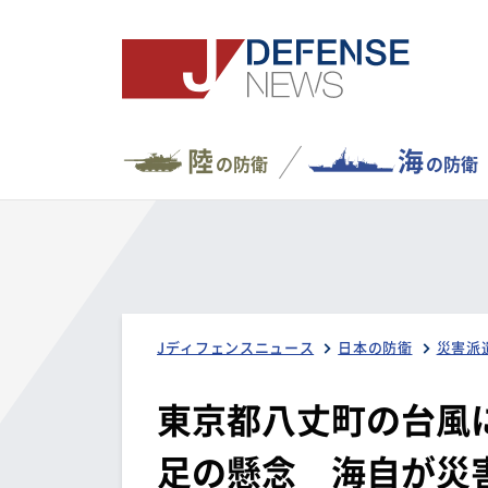
陸
海
の防衛
の防衛
Jディフェンスニュース
日本の防衛
災害派
東京都八丈町の台風
足の懸念 海自が災害