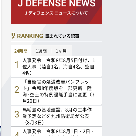
RANKING
読まれている記事
24時間
1週間
1ヶ月
人事発令 令和8年8月5日付け、1
佐人事（陸自1名、海自4名、空自
4名）
「自衛官の処遇改善パンフレッ
ト」令和8年度版を一部更新 陸･
海･空士の特例退職手当に変更（7
月29日）
馬毛島の基地建設、8月の工事作
業予定などを九州防衛局が公表
（8月3日）
人事発令 令和8年8月1日・2日・