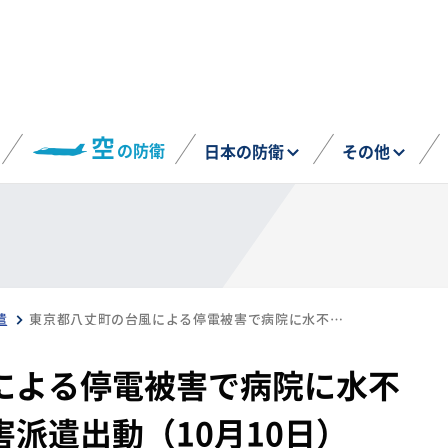
空
の防衛
日本の防衛
その他
遣
東京都八丈町の台風による停電被害で病院に水不足の懸念 海自が災害派遣出動（10月10日）
による停電被害で病院に水不
派遣出動（10月10日）