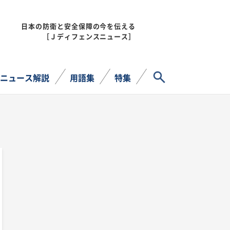
日本の防衛と安全保障の今を伝える
MENU
［Ｊディフェンスニュース］
サイト内検索
ニュース解説
用語集
特集