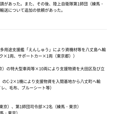
請があった。また、その後、陸上自衛隊第1師団（練馬・
輸送について追加の依頼があった。
多用途支援艦「えんしゅう」により資機材等を八丈島へ輸
ク×1両、サポートカー×1両（東京都））
）の特大型車両等×10両により支援物資を大田区及び立
のC-2×1機により支援物資を入間基地から八丈町へ輸
イレ、毛布、ブルーシート等）
東京）、第1師団司令部×2名（練馬・東京）
練馬・東京）