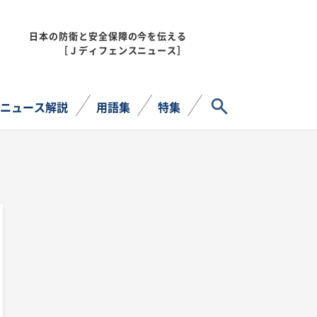
日本の防衛と安全保障の今を伝える
MENU
［Ｊディフェンスニュース］
サイト内検索
ニュース解説
用語集
特集