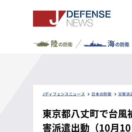
陸
海
の防衛
の防衛
Jディフェンスニュース
日本の防衛
災害派
東京都八丈町で台風
害派遣出動（10月1