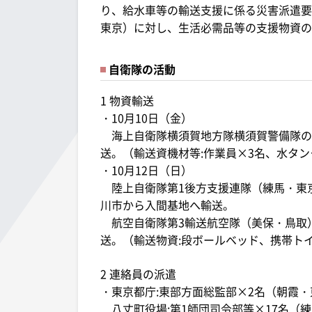
り、給水車等の輸送支援に係る災害派遣要
東京）に対し、生活必需品等の支援物資の
自衛隊の活動
1 物資輸送
・10月10日（金）
海上自衛隊横須賀地方隊横須賀警備隊の
送。（輸送資機材等:作業員×3名、水タン
・10月12日（日）
陸上自衛隊第1後方支援連隊（練馬・東京
川市から入間基地へ輸送。
航空自衛隊第3輸送航空隊（美保・鳥取）
送。（輸送物資:段ボールベッド、携帯ト
2 連絡員の派遣
・東京都庁:東部方面総監部×2名（朝霞・
八丈町役場:第1師団司令部等×17名（