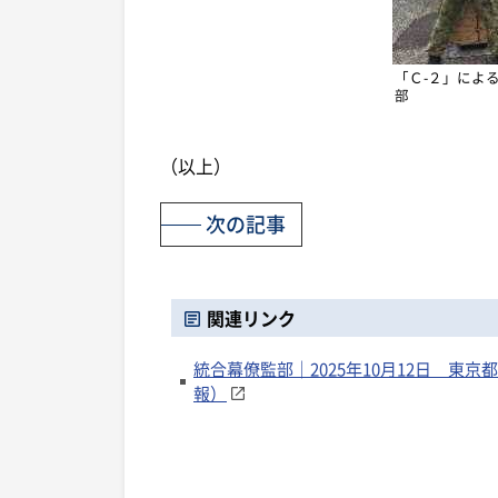
「Ｃ-２」によ
部
（以上）
次の記事
関連リンク
統合幕僚監部｜2025年10月12日 東
報）