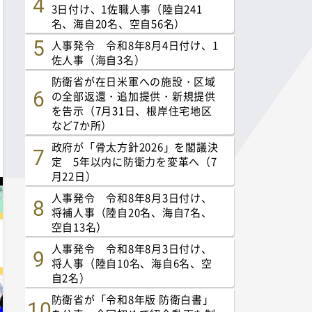
3日付け、1佐職人事（陸自241
名、海自20名、空自56名）
人事発令 令和8年8月4日付け、1
佐人事（海自3名）
防衛省が在日米軍への施設・区域
の全部返還・追加提供・新規提供
を告示（7月31日、根岸住宅地区
など7か所）
政府が「骨太方針2026」を閣議決
定 5年以内に防衛力を変革へ（7
月22日）
人事発令 令和8年8月3日付け、
将補人事（陸自20名、海自7名、
空自13名）
人事発令 令和8年8月3日付け、
将人事（陸自10名、海自6名、空
自2名）
防衛省が「令和8年版 防衛白書」