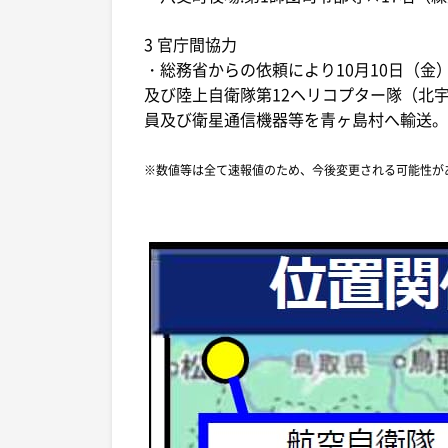
3 官庁間協力
・総務省からの依頼により10月10日（金）
及び陸上自衛隊第12ヘリコプター隊（北宇
員及び衛星通信機器等を青ヶ島村へ輸送。
※数値等は全て速報値のため、今後変更される可能性が