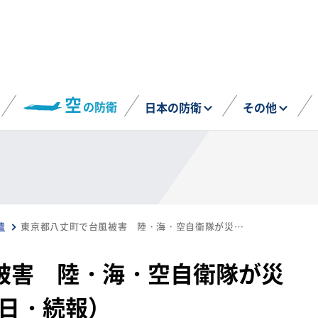
空
の防衛
日本の防衛
その他
遣
東京都八丈町で台風被害 陸・海・空自衛隊が災害派遣出動（10月10日・続報）
被害 陸・海・空自衛隊が災
0日・続報）