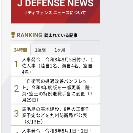
RANKING
読まれている記事
24時間
1週間
1ヶ月
人事発令 令和8年8月5日付け、1
佐人事（陸自1名、海自4名、空自
4名）
「自衛官の処遇改善パンフレッ
ト」令和8年度版を一部更新 陸･
海･空士の特例退職手当に変更（7
月29日）
馬毛島の基地建設、8月の工事作
業予定などを九州防衛局が公表
（8月3日）
人事発令 令和8年8月1日・2日・