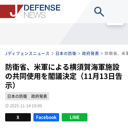
site search
MENU
Jディフェンスニュース
日本の防衛
政府発表
防衛省、米軍による横須賀海軍施設
の共同使用を閣議決定（11月13日告
示）
日本の防衛
政府発表
2025-11-14 19:00
X
Facebook
LINE