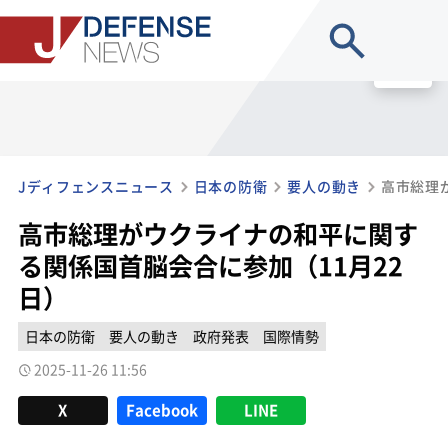
site search
MENU
Jディフェンスニュース
日本の防衛
要人の動き
高市総理がウクライナの和平に関す
る関係国首脳会合に参加（11月22
日）
日本の防衛
要人の動き
政府発表
国際情勢
2025-11-26 11:56
X
Facebook
LINE