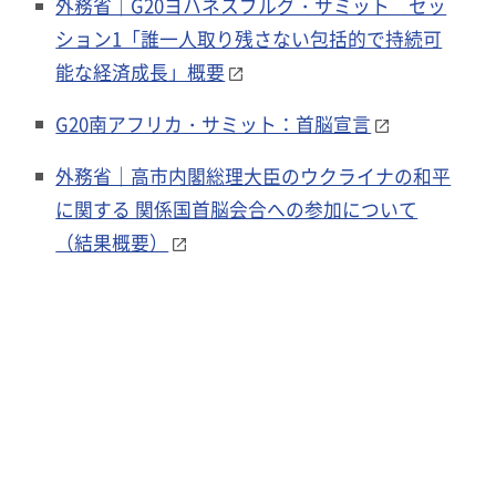
外務省｜G20ヨハネスブルグ・サミット セッ
ション1「誰一人取り残さない包括的で持続可
能な経済成長」概要
G20南アフリカ・サミット：首脳宣言
外務省｜高市内閣総理大臣のウクライナの和平
に関する 関係国首脳会合への参加について
（結果概要）