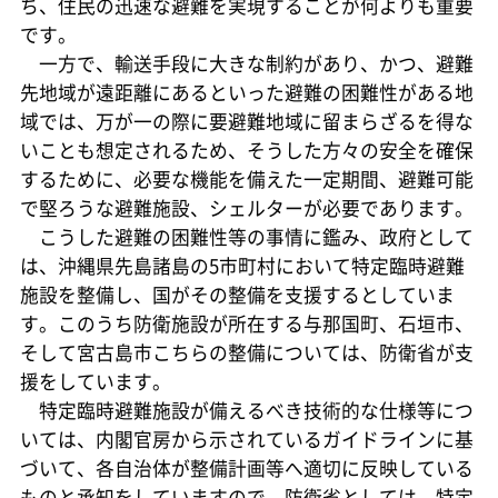
ち、住民の迅速な避難を実現することが何よりも重要
です。
一方で、輸送手段に大きな制約があり、かつ、避難
先地域が遠距離にあるといった避難の困難性がある地
域では、万が一の際に要避難地域に留まらざるを得な
いことも想定されるため、そうした方々の安全を確保
するために、必要な機能を備えた一定期間、避難可能
で堅ろうな避難施設、シェルターが必要であります。
こうした避難の困難性等の事情に鑑み、政府として
は、沖縄県先島諸島の5市町村において特定臨時避難
施設を整備し、国がその整備を支援するとしていま
す。このうち防衛施設が所在する与那国町、石垣市、
そして宮古島市こちらの整備については、防衛省が支
援をしています。
特定臨時避難施設が備えるべき技術的な仕様等につ
いては、内閣官房から示されているガイドラインに基
づいて、各自治体が整備計画等へ適切に反映している
ものと承知をしていますので、防衛省としては、特定