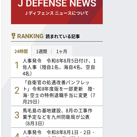
RANKING
読まれている記事
24時間
1週間
1ヶ月
人事発令 令和8年8月5日付け、1
佐人事（陸自1名、海自4名、空自
4名）
「自衛官の処遇改善パンフレッ
ト」令和8年度版を一部更新 陸･
海･空士の特例退職手当に変更（7
月29日）
馬毛島の基地建設、8月の工事作
業予定などを九州防衛局が公表
（8月3日）
人事発令 令和8年8月1日・2日・