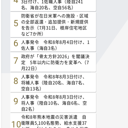
3日付け、1佐職人事（陸自241
名、海自20名、空自56名）
防衛省が在日米軍への施設・区域
の全部返還・追加提供・新規提供
を告示（7月31日、根岸住宅地区
など7か所）
人事発令 令和8年8月4日付け、1
佐人事（海自3名）
政府が「骨太方針2026」を閣議決
定 5年以内に防衛力を変革へ（7
月22日）
人事発令 令和8年8月3日付け、
将補人事（陸自20名、海自7名、
空自13名）
人事発令 令和8年8月3日付け、
将人事（陸自10名、海自6名、空
自2名）
令和8年熊本地震の災害派遣 自
衛隊員5,100名態勢、給水支援37