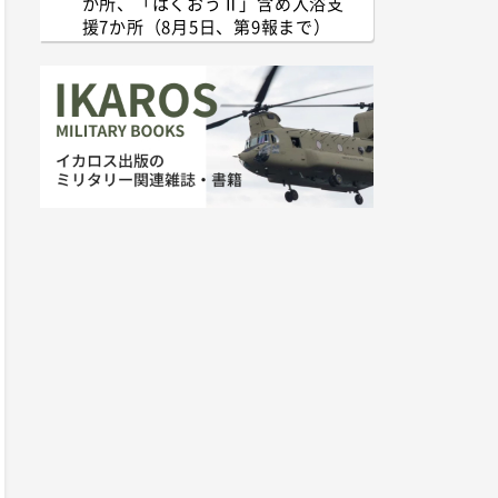
か所、「はくおうⅡ」含め入浴支
援7か所（8月5日、第9報まで）