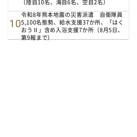
（陸自10名、海自6名、空自2名）
令和8年熊本地震の災害派遣 自衛隊員
5,100名態勢、給水支援37か所、「はく
おうⅡ」含め入浴支援7か所（8月5日、
第9報まで）