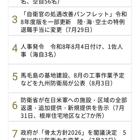
名、空自56名）
「自衛官の処遇改善パンフレット」令和
8年度版を一部更新 陸･海･空士の特例
退職手当に変更（7月29日）
人事発令 令和8年8月4日付け、1佐人
事（海自3名）
馬毛島の基地建設、8月の工事作業予定
などを九州防衛局が公表（8月3日）
防衛省が在日米軍への施設・区域の全部
返還・追加提供・新規提供を告示（7月
31日、根岸住宅地区など7か所）
政府が「骨太方針2026」を閣議決定 5