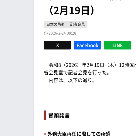
（2月19日）
日本の防衛
記者会見
2026-2-24 08:28
X
Facebook
LINE
令和8（2026）年2月19日（木）12
省会見室で記者会見を行った。
内容は、以下の通り。
冒頭発言
外務大臣再任に際しての所感