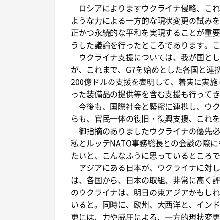
ロシアによりますウクライナ侵略、これ
ような力による一方的な現状変更の試みを
正かつ永続的な平和を実現することが重要
うした議論を行ったところであります。こ
ウクライナ支援については、我が国とし
が、これまで、G7を始めとした各国と連
200億ドルの支援を表明して、着実に実
った装備品の提供等を含む支援も行ってき
今後も、国際社会と緊密に連携し、ウク
らも、官民一体の復旧・復興支援、これを
御指摘のありましたウクライナの優先必要
私とルッテNATO事務総長との会談の際に
たいと、こんなふうに思っているところで
アジアにある日本が、ウクライナに対し
は、各国から、日本の取組、非常に高く評
のウクライナは、明日の東アジアかもしれ
いると。同時に、欧州、大西洋と、インド
更には、力や威圧による、一方的現状変更