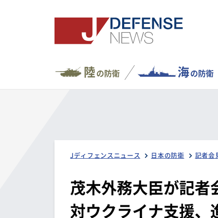
陸
海
の防衛
の防衛
Jディフェンスニュース
日本の防衛
記者会
茂木外務大臣が記者
対ウクライナ支援、進