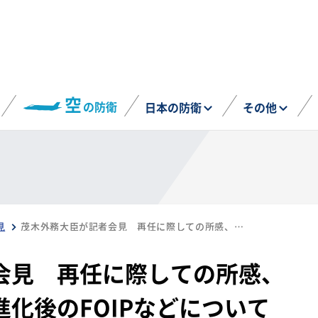
空
の防衛
日本の防衛
その他
見
茂木外務大臣が記者会見 再任に際しての所感、対ウクライナ支援、進化後のFOIPなどについて（2月19日）
会見 再任に際しての所感、
化後のFOIPなどについて