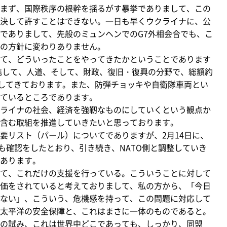
まず、国際秩序の根幹を揺るがす暴挙でありまして、この
決して許すことはできない。一日も早くウクライナに、公
でありまして、先般のミュンヘンでのG7外相会合でも、こ
の方針に変わりありません。
て、どういったことをやってきたかということであります
携して、人道、そして、財政、復旧・復興の分野で、総額約
施してきております。また、防弾チョッキや自衛隊車両とい
ているところであります。
ライナの社会、経済を強靭なものにしていくという観点か
含む取組を推進していきたいと思っております。
リスト（パール）についてでありますが、2月14日に、
も確認をしたとおり、引き続き、NATO側と調整していき
あります。
て、これだけの支援を行っている。こういうことに対して
価をされていると考えておりまして、私の方から、「今日
ない」、こういう、危機感を持って、この問題に対応して
太平洋の安全保障と、これはまさに一体のものであると。
の試み、これは世界中どこであっても、しっかり、同盟