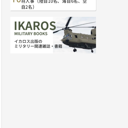
将人事（陸自10名、海自6名、空
自2名）