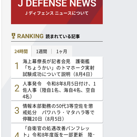
RANKING
読まれている記事
24時間
1週間
1ヶ月
海上幕僚長が記者会見 護衛艦
「ちょうかい」のトマホーク実射
試験成功について説明（8月4日）
人事発令 令和8年8月5日付け、1
佐人事（陸自1名、海自4名、空自
4名）
情報本部勤務の50代3等空佐を懲
戒処分 パワハラ・マタハラ等で
停職20日（8月5日）
「自衛官の処遇改善パンフレッ
ト」令和8年度版を一部更新 陸･