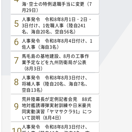
海･空士の特例退職手当に変更（7
月29日）
人事発令 令和8年8月1日・2日・
3日付け、1佐職人事（陸自241
名、海自20名、空自56名）
人事発令 令和8年8月4日付け、1
佐人事（海自3名）
馬毛島の基地建設、8月の工事作
業予定などを九州防衛局が公表
（8月3日）
人事発令 令和8年8月3日付け、
将補人事（陸自20名、海自7名、
空自13名）
荒井陸幕長が定例記者会見 88式
地対艦誘導弾実射訓練や日米豪共
同実動演習「ヤマサクラ91」につ
いて説明（8月4日）
人事発令 令和8年8月3日付け、