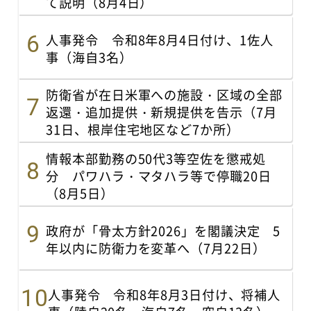
て説明（8月4日）
人事発令 令和8年8月4日付け、1佐人
事（海自3名）
防衛省が在日米軍への施設・区域の全部
返還・追加提供・新規提供を告示（7月
31日、根岸住宅地区など7か所）
情報本部勤務の50代3等空佐を懲戒処
分 パワハラ・マタハラ等で停職20日
（8月5日）
政府が「骨太方針2026」を閣議決定 5
年以内に防衛力を変革へ（7月22日）
人事発令 令和8年8月3日付け、将補人