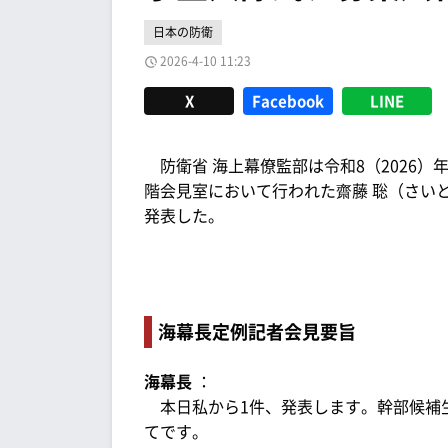
日本の防衛
2026-4-10 11:23
X
Facebook
LINE
防衛省 海上幕僚監部は令和8（2026）年4
階会見室において行われた齋藤 聡（さい
発表した。
海幕長定例記者会見要旨
海幕長
：
本日私から1件、発表します。幹部候補
てです。