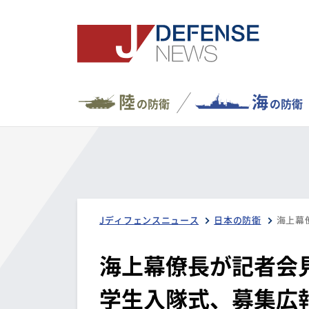
陸
海
の防衛
の防衛
Jディフェンスニュース
日本の防衛
海上幕僚長が記者会
学生入隊式、募集広