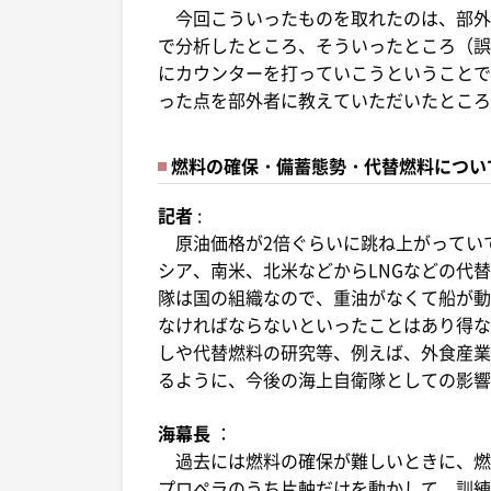
今回こういったものを取れたのは、部外
で分析したところ、そういったところ（誤
にカウンターを打っていこうということで
った点を部外者に教えていただいたところ
燃料の確保・備蓄態勢・代替燃料につい
記者
:
原油価格が2倍ぐらいに跳ね上がってい
シア、南米、北米などからLNGなどの代
隊は国の組織なので、重油がなくて船が動
なければならないといったことはあり得な
しや代替燃料の研究等、例えば、外食産業
るように、今後の海上自衛隊としての影響
海幕長
：
過去には燃料の確保が難しいときに、燃
プロペラのうち片軸だけを動かして、訓練