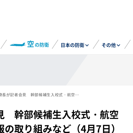
空
の防衛
日本の防衛
その他
海上幕僚長が記者会見 幹部候補生入校式・航空学生入隊式、募集広報の取り組みなど（4月7日）
見 幹部候補生入校式・航空
報の取り組みなど（4月7日）