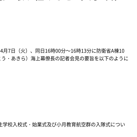
月7日（火）、同日16時00分～16時13分に防衛省A棟10
とう・あきら）海上幕僚長の記者会見の要旨を以下のように
生学校入校式・始業式及び小月教育航空群の入隊式につい