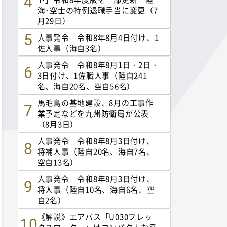
海･空士の特例退職手当に変更（7
月29日）
人事発令 令和8年8月4日付け、1
佐人事（海自3名）
人事発令 令和8年8月1日・2日・
3日付け、1佐職人事（陸自241
名、海自20名、空自56名）
馬毛島の基地建設、8月の工事作
業予定などを九州防衛局が公表
（8月3日）
人事発令 令和8年8月3日付け、
将補人事（陸自20名、海自7名、
空自13名）
人事発令 令和8年8月3日付け、
将人事（陸自10名、海自6名、空
自2名）
《解説》エアバス「U030フレッ