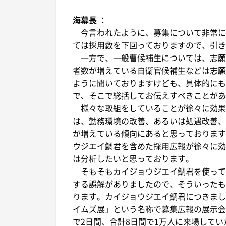
海幕長
：
今言われたように、募集について非常に
ては採用数を下回っておりますので、引き
一方で、一般曹候補生については、志願
者数が増えている自衛官候補生などは志願
ように聞いておりますけども、具体的にも
で、そこで総括してお伝えすべきことがあ
様々な取組をしていることが徐々に効果
は、勤務環境の改善、あるいは処遇改善、
が増えている傾向にあると思っております
ウジエイ鯛君を含めた採用広報が徐々に効
は分析したいと思っております。
そもそもカイジョウジエイ鯛君を使って
する誤解がありましたので、そういったも
ります。カイジョウジエイ鯛君につきまし
イムズ展」という名称で募集広報の展示会
で2日間、合計8日間で1万人に来場して