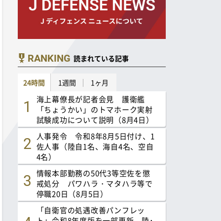
RANKING
読まれている記事
24時間
1週間
1ヶ月
海上幕僚長が記者会見 護衛艦
「ちょうかい」のトマホーク実射
試験成功について説明（8月4日）
人事発令 令和8年8月5日付け、1
佐人事（陸自1名、海自4名、空自
4名）
情報本部勤務の50代3等空佐を懲
戒処分 パワハラ・マタハラ等で
停職20日（8月5日）
「自衛官の処遇改善パンフレッ
ト」令和8年度版を一部更新 陸･