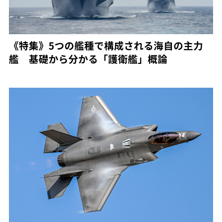
《特集》5つの艦種で構成される海自の主力
艦 基礎から分かる「護衛艦」概論