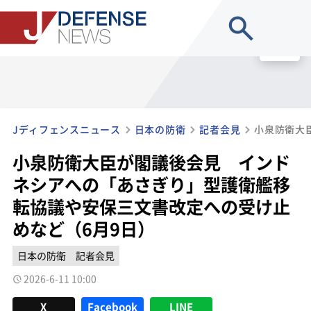
site search
MENU
Jディフェンスニュース
日本の防衛
記者会見
小泉防衛大臣が閣議後会見 インド
ネシアへの「あさぎり」型護衛艦移
転協議や安保三文書改定への受け止
めなど（6月9日）
日本の防衛
記者会見
2026-6-11 10:00
X
Facebook
LINE