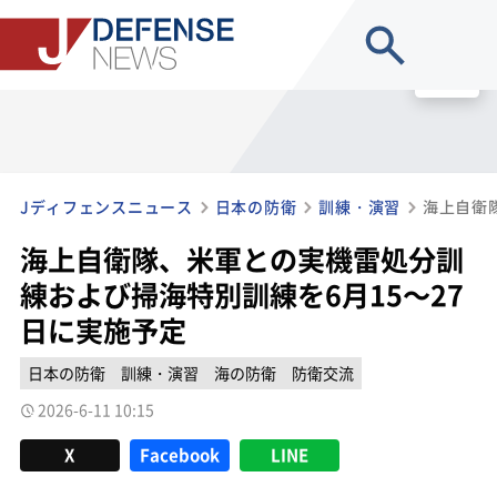
site search
MENU
Jディフェンスニュース
日本の防衛
訓練・演習
海上自衛隊、米軍との実機雷処分訓
練および掃海特別訓練を6月15～27
日に実施予定
日本の防衛
訓練・演習
海の防衛
防衛交流
2026-6-11 10:15
X
Facebook
LINE