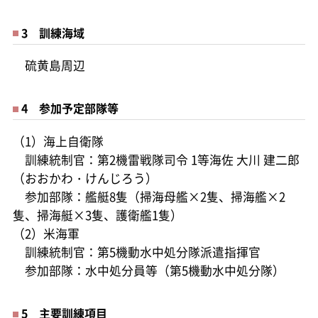
3 訓練海域
硫黄島周辺
4 参加予定部隊等
（1）海上自衛隊
訓練統制官：第2機雷戦隊司令 1等海佐 大川 建二郎
（おおかわ・けんじろう）
参加部隊：艦艇8隻（掃海母艦×2隻、掃海艦×2
隻、掃海艇×3隻、護衛艦1隻）
（2）米海軍
訓練統制官：第5機動水中処分隊派遣指揮官
参加部隊：水中処分員等（第5機動水中処分隊）
5 主要訓練項目