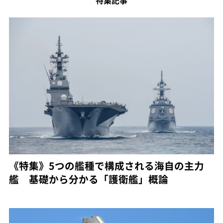
特集記事
《特集》5つの艦種で構成される海自の主力
艦 基礎から分かる「護衛艦」概論