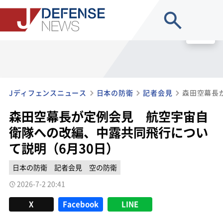
site search
MENU
Jディフェンスニュース
日本の防衛
記者会見
森田空幕長が定例会見 航空宇宙自
衛隊への改編、中露共同飛行につい
て説明（6月30日）
日本の防衛
記者会見
空の防衛
2026-7-2 20:41
X
Facebook
LINE