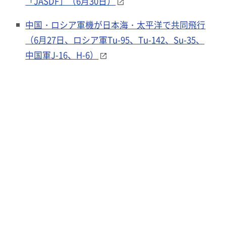
「JASDF」（6月30日）
中国・ロシア軍機が日本海・太平洋で共同飛行
（6月27日、ロシア軍Tu-95、Tu-142、Su-35、
中国軍J-16、H-6）