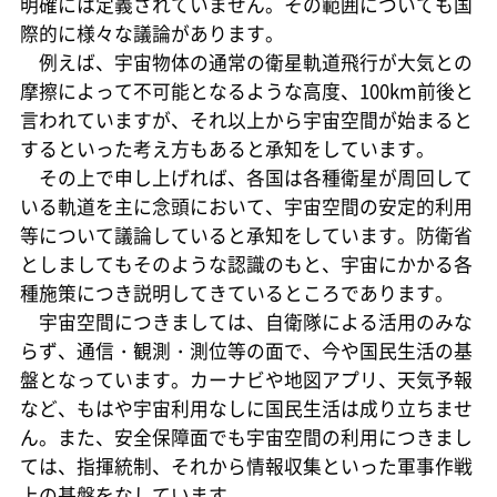
明確には定義されていません。その範囲についても国
際的に様々な議論があります。
例えば、宇宙物体の通常の衛星軌道飛行が大気との
摩擦によって不可能となるような高度、100km前後と
言われていますが、それ以上から宇宙空間が始まると
するといった考え方もあると承知をしています。
その上で申し上げれば、各国は各種衛星が周回して
いる軌道を主に念頭において、宇宙空間の安定的利用
等について議論していると承知をしています。防衛省
としましてもそのような認識のもと、宇宙にかかる各
種施策につき説明してきているところであります。
宇宙空間につきましては、自衛隊による活用のみな
らず、通信・観測・測位等の面で、今や国民生活の基
盤となっています。カーナビや地図アプリ、天気予報
など、もはや宇宙利用なしに国民生活は成り立ちませ
ん。また、安全保障面でも宇宙空間の利用につきまし
ては、指揮統制、それから情報収集といった軍事作戦
上の基盤をなしています。