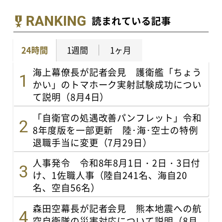
RANKING
読まれている記事
24時間
1週間
1ヶ月
海上幕僚長が記者会見 護衛艦「ちょう
かい」のトマホーク実射試験成功につい
て説明（8月4日）
「自衛官の処遇改善パンフレット」令和
8年度版を一部更新 陸･海･空士の特例
退職手当に変更（7月29日）
人事発令 令和8年8月1日・2日・3日付
け、1佐職人事（陸自241名、海自20
名、空自56名）
森田空幕長が記者会見 熊本地震への航
空自衛隊の災害対応について説明（8月