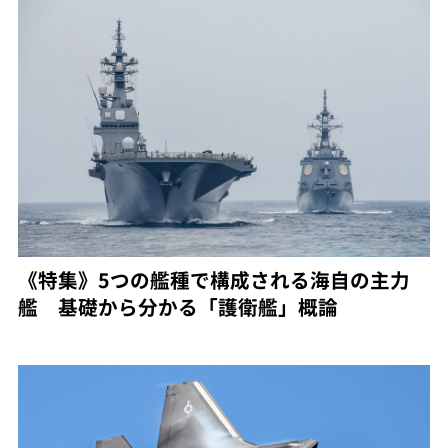
《特集》5つの艦種で構成される海自の主力
艦 基礎から分かる「護衛艦」概論