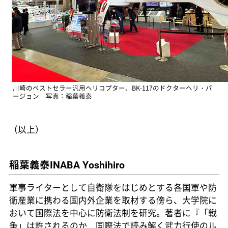
川崎のベストセラー汎用ヘリコプター、BK-117のドクターヘリ・バ
ージョン 写真：稲葉義泰
（以上）
稲葉義泰
INABA Yoshihiro
軍事ライターとして自衛隊をはじめとする各国軍や防
衛産業に携わる国内外企業を取材する傍ら、大学院に
おいて国際法を中心に防衛法制を研究。著者に『「戦
争」は許されるのか 国際法で読み解く武力行使のル