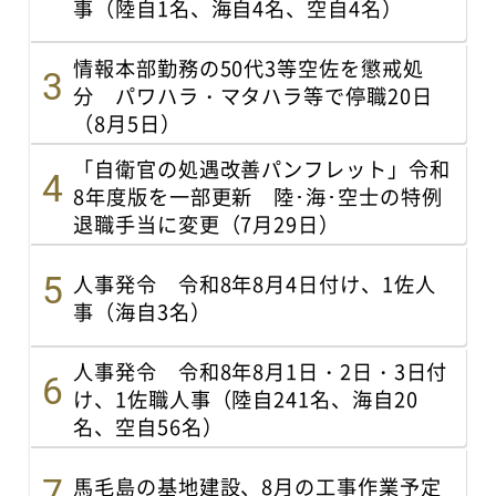
事（陸自1名、海自4名、空自4名）
情報本部勤務の50代3等空佐を懲戒処
分 パワハラ・マタハラ等で停職20日
（8月5日）
「自衛官の処遇改善パンフレット」令和
8年度版を一部更新 陸･海･空士の特例
退職手当に変更（7月29日）
人事発令 令和8年8月4日付け、1佐人
事（海自3名）
人事発令 令和8年8月1日・2日・3日付
け、1佐職人事（陸自241名、海自20
名、空自56名）
馬毛島の基地建設、8月の工事作業予定