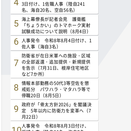
3日付け、1佐職人事（陸自241
名、海自20名、空自56名）
海上幕僚長が記者会見 護衛艦
「ちょうかい」のトマホーク実射
試験成功について説明（8月4日）
人事発令 令和8年8月4日付け、1
佐人事（海自3名）
防衛省が在日米軍への施設・区域
の全部返還・追加提供・新規提供
を告示（7月31日、根岸住宅地区
など7か所）
情報本部勤務の50代3等空佐を懲
戒処分 パワハラ・マタハラ等で
停職20日（8月5日）
政府が「骨太方針2026」を閣議決
定 5年以内に防衛力を変革へ（7
月22日）
人事発令 令和8年8月3日付け、