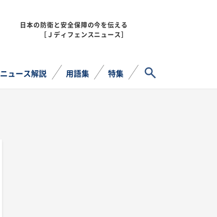
日本の防衛と安全保障の今を伝える
MENU
［Ｊディフェンスニュース］
サイト内検索
ニュース解説
用語集
特集