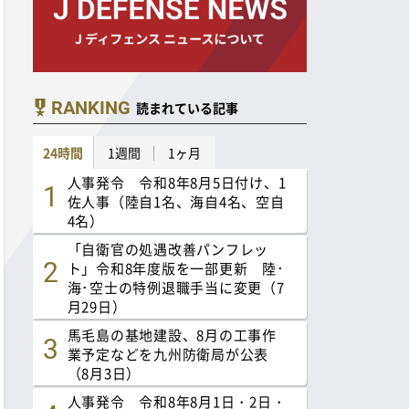
RANKING
読まれている記事
24時間
1週間
1ヶ月
人事発令 令和8年8月5日付け、1
佐人事（陸自1名、海自4名、空自
4名）
「自衛官の処遇改善パンフレッ
ト」令和8年度版を一部更新 陸･
海･空士の特例退職手当に変更（7
月29日）
馬毛島の基地建設、8月の工事作
業予定などを九州防衛局が公表
（8月3日）
人事発令 令和8年8月1日・2日・