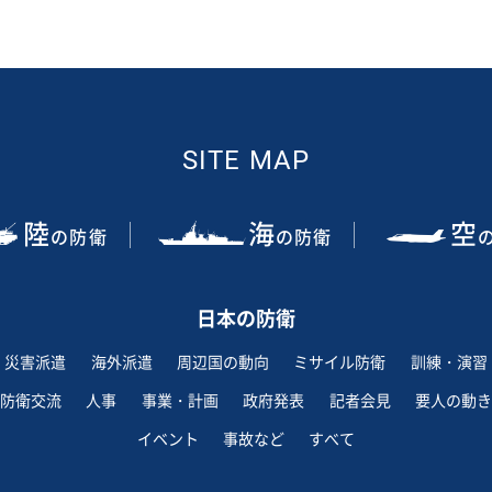
SITE MAP
陸
海
空
の防衛
の防衛
日本の防衛
災害派遣
海外派遣
周辺国の動向
ミサイル防衛
訓練・演習
防衛交流
人事
事業・計画
政府発表
記者会見
要人の動き
イベント
事故など
すべて