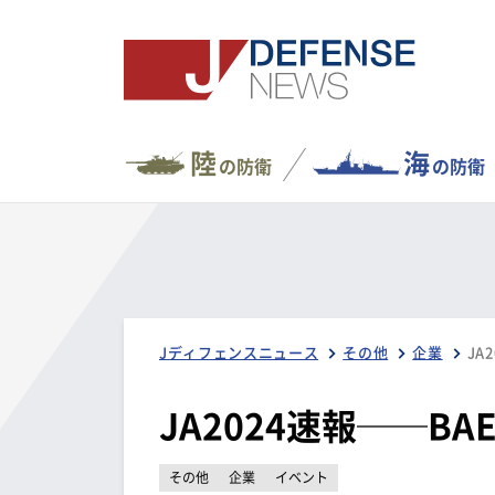
陸
海
の防衛
の防衛
Jディフェンスニュース
その他
企業
JA
JA2024速報──BA
その他
企業
イベント