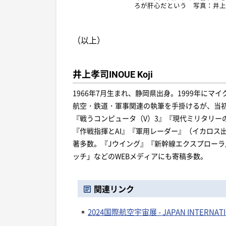
ろが肝心だという 写真：井上
（以上）
井上孝司
INOUE Koji
1966年7月生まれ、静岡県出身。1999年に
航空・鉄道・軍事関連の執筆を手掛けるが、当初
『戦うコンピュータ（V）3』『現代ミリタリー
『作戦指揮とAI』『軍用レーダー』（イカロス
著多数。『Jウイング』『新幹線エクスプロー
ッチ」などのWEBメディアにも寄稿多数。
関連リンク
2024国際航空宇宙展 - JAPAN INTERNATION