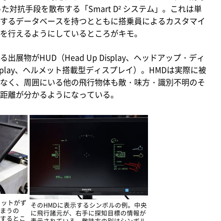
対抗手段を散布する「Smart D² システム」。これは単
するデータベースを持つとともに搭乗員によるカスタマイ
を行えるようにしているところがキモ。
物がHUD（Head Up Display、ヘッドアップ・ディ
 Display、ヘルメット搭載型ディスプレイ）。HMDは実際に被
なく、周囲にいる他の飛行物体も敵・味方・識別不明のそ
距離が分かるようになっている。
メットがず
そのHMDに表示するシンボルの例。中央
まうの
に飛行諸元が、右手に探知目標の情報が
するとこ
表示されている。敵味方の別はシンボル