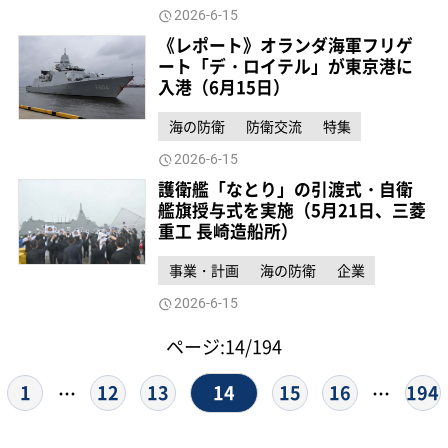
2026-6-15
《レポート》オランダ海軍フリゲ
ート「デ・ロイテル」が東京港に
入港（6月15日）
海の防衛
防衛交流
特集
2026-6-15
護衛艦「なとり」の引渡式・自衛
艦旗授与式を実施（5月21日、三菱
重工 長崎造船所）
事業・計画
海の防衛
企業
2026-6-15
ページ:14/194
14
1
12
13
15
16
194
…
…