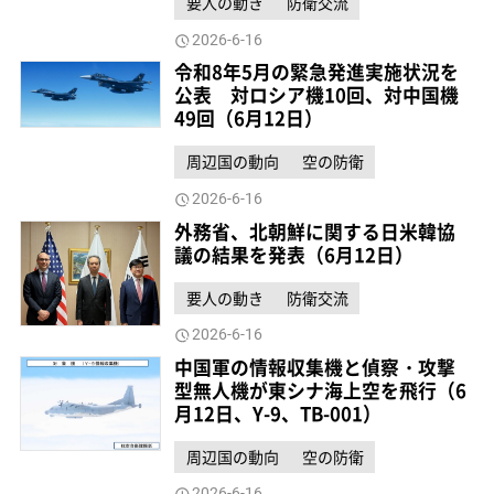
要人の動き
防衛交流
2026-6-16
令和8年5月の緊急発進実施状況を
公表 対ロシア機10回、対中国機
49回（6月12日）
周辺国の動向
空の防衛
2026-6-16
外務省、北朝鮮に関する日米韓協
議の結果を発表（6月12日）
要人の動き
防衛交流
2026-6-16
中国軍の情報収集機と偵察・攻撃
型無人機が東シナ海上空を飛行（6
月12日、Y-9、TB-001）
周辺国の動向
空の防衛
2026-6-16