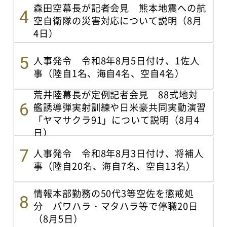
森田空幕長が記者会見 熊本地震への航
空自衛隊の災害対応について説明（8月
4日）
人事発令 令和8年8月5日付け、1佐人
事（陸自1名、海自4名、空自4名）
荒井陸幕長が定例記者会見 88式地対
艦誘導弾実射訓練や日米豪共同実動演習
「ヤマサクラ91」について説明（8月4
日）
人事発令 令和8年8月3日付け、将補人
事（陸自20名、海自7名、空自13名）
情報本部勤務の50代3等空佐を懲戒処
分 パワハラ・マタハラ等で停職20日
（8月5日）