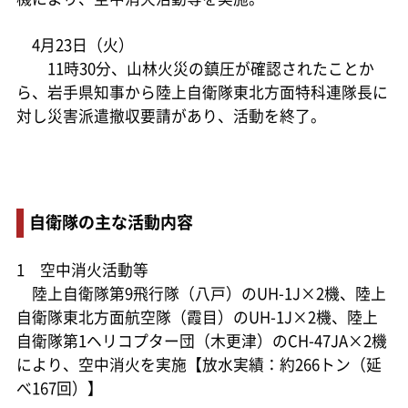
4月23日（火）
11時30分、山林火災の鎮圧が確認されたことか
ら、岩手県知事から陸上自衛隊東北方面特科連隊長に
対し災害派遣撤収要請があり、活動を終了。
自衛隊の主な活動内容
1 空中消火活動等
陸上自衛隊第9飛行隊（八戸）のUH-1J×2機、陸上
自衛隊東北方面航空隊（霞目）のUH-1J×2機、陸上
自衛隊第1ヘリコプター団（木更津）のCH-47JA×2機
により、空中消火を実施【放水実績：約266トン（延
べ167回）】