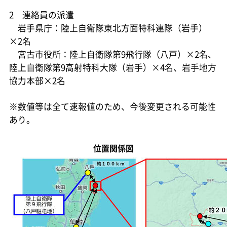
2 連絡員の派遣
岩手県庁：陸上自衛隊東北方面特科連隊（岩手）
×2名
宮古市役所：陸上自衛隊第9飛行隊（八戸）×2名、
陸上自衛隊第9高射特科大隊（岩手）×4名、岩手地方
協力本部×2名
※数値等は全て速報値のため、今後変更される可能性
あり。
位置関係図