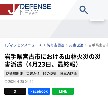
site search
MENU
Jディフェンスニュース
防衛省関連
災害派遣
岩手県宮古市における山林火災の災
害派遣（4月23日、最終報）
防衛省関連
災害派遣
陸の防衛
日本の防衛
2024-4-25 04:50
X
Facebook
LINE