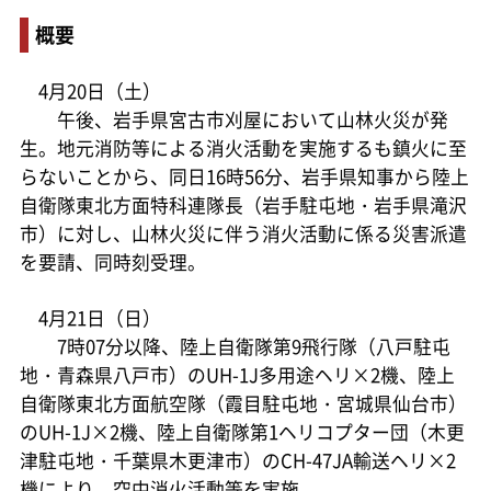
概要
4月20日（土）
午後、岩手県宮古市刈屋において山林火災が発
生。地元消防等による消火活動を実施するも鎮火に至
らないことから、同日16時56分、岩手県知事から陸上
自衛隊東北方面特科連隊長（岩手駐屯地・岩手県滝沢
市）に対し、山林火災に伴う消火活動に係る災害派遣
を要請、同時刻受理。
4月21日（日）
7時07分以降、陸上自衛隊第9飛行隊（八戸駐屯
地・青森県八戸市）のUH-1J多用途ヘリ×2機、陸上
自衛隊東北方面航空隊（霞目駐屯地・宮城県仙台市）
のUH-1J×2機、陸上自衛隊第1ヘリコプター団（木更
津駐屯地・千葉県木更津市）のCH-47JA輸送ヘリ×2
機により、空中消火活動等を実施。