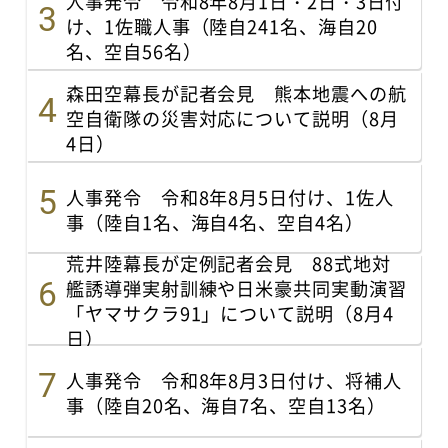
人事発令 令和8年8月1日・2日・3日付
け、1佐職人事（陸自241名、海自20
名、空自56名）
森田空幕長が記者会見 熊本地震への航
空自衛隊の災害対応について説明（8月
4日）
人事発令 令和8年8月5日付け、1佐人
事（陸自1名、海自4名、空自4名）
荒井陸幕長が定例記者会見 88式地対
艦誘導弾実射訓練や日米豪共同実動演習
「ヤマサクラ91」について説明（8月4
日）
人事発令 令和8年8月3日付け、将補人
事（陸自20名、海自7名、空自13名）