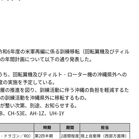
、令和6年度の米軍再編に係る訓練移転（回転翼機及びティル
の年間計画について以下の通り発表した。
うち、回転翼機及びティルト・ローター機の沖縄県外への
度の実施を予定している。
層の推進を図り、訓練活動に伴う沖縄の負担を軽減するた
の訓練活動を沖縄県外に移転するもの。
が整い次第、別途、お知らせする。
H-53E、AH-1Z、UH-1Y
時期
期間
担当
・ドラゴン／RD）
第2四半期
2週間程度
陸上自衛隊（西部方面隊）