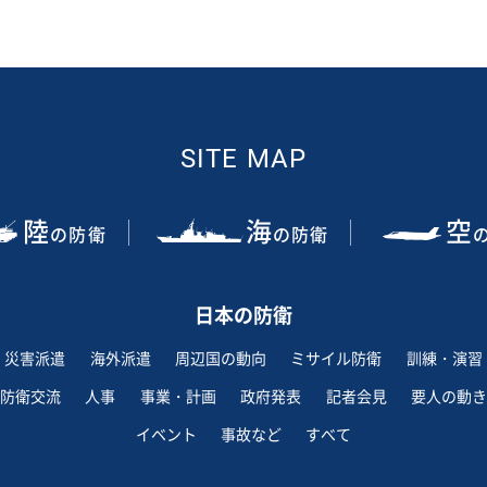
SITE MAP
陸
海
空
の防衛
の防衛
日本の防衛
災害派遣
海外派遣
周辺国の動向
ミサイル防衛
訓練・演習
防衛交流
人事
事業・計画
政府発表
記者会見
要人の動き
イベント
事故など
すべて