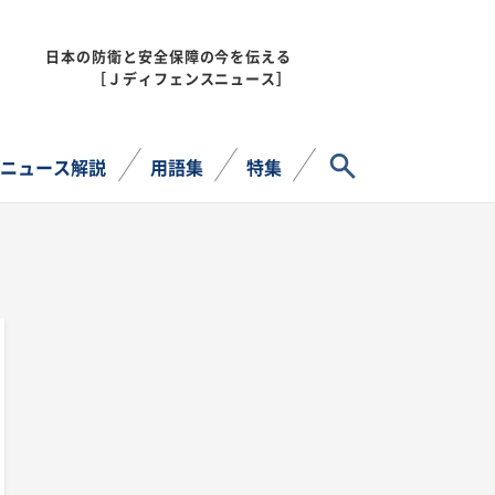
日本の防衛と安全保障の今を伝える
MENU
［Ｊディフェンスニュース］
サイト内検索
ニュース解説
用語集
特集