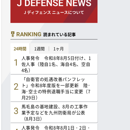
RANKING
読まれている記事
24時間
1週間
1ヶ月
人事発令 令和8年8月5日付け、1
佐人事（陸自1名、海自4名、空自
4名）
「自衛官の処遇改善パンフレッ
ト」令和8年度版を一部更新 陸･
海･空士の特例退職手当に変更（7
月29日）
馬毛島の基地建設、8月の工事作
業予定などを九州防衛局が公表
（8月3日）
人事発令 令和8年8月1日・2日・