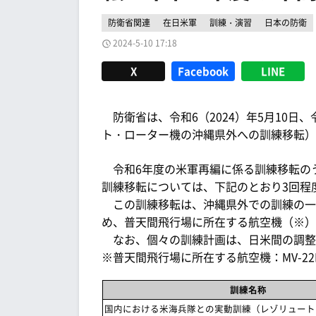
防衛省関連
在日米軍
訓練・演習
日本の防衛
2024-5-10 17:18
X
Facebook
LINE
防衛省は、令和6（2024）年5月10日
ト・ローター機の沖縄県外への訓練移転）
令和6年度の米軍再編に係る訓練移転の
訓練移転については、下記のとおり3回程
この訓練移転は、沖縄県外での訓練の一
め、普天間飛行場に所在する航空機（※）
なお、個々の訓練計画は、日米間の調整
※普天間飛行場に所在する航空機：MV-22B、C
訓練名称
国内における米海兵隊との実動訓練（レゾリュート