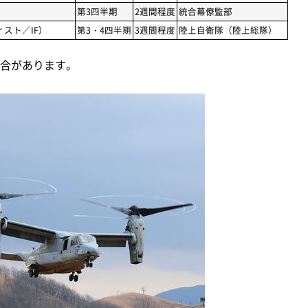
第3四半期
2週間程度
統合幕僚監部
スト／IF）
第3・4四半期
3週間程度
陸上自衛隊（陸上総隊）
合があります。