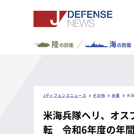
陸
海
の防衛
の防衛
Jディフェンスニュース
その他
米軍
米海兵隊ヘリ、オス
転 令和6年度の年