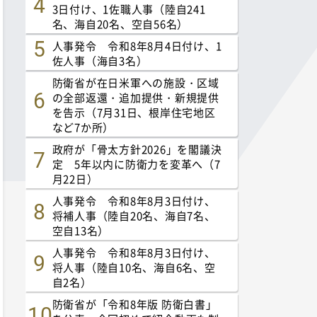
3日付け、1佐職人事（陸自241
名、海自20名、空自56名）
人事発令 令和8年8月4日付け、1
佐人事（海自3名）
防衛省が在日米軍への施設・区域
の全部返還・追加提供・新規提供
を告示（7月31日、根岸住宅地区
など7か所）
政府が「骨太方針2026」を閣議決
定 5年以内に防衛力を変革へ（7
月22日）
人事発令 令和8年8月3日付け、
将補人事（陸自20名、海自7名、
空自13名）
人事発令 令和8年8月3日付け、
将人事（陸自10名、海自6名、空
自2名）
防衛省が「令和8年版 防衛白書」