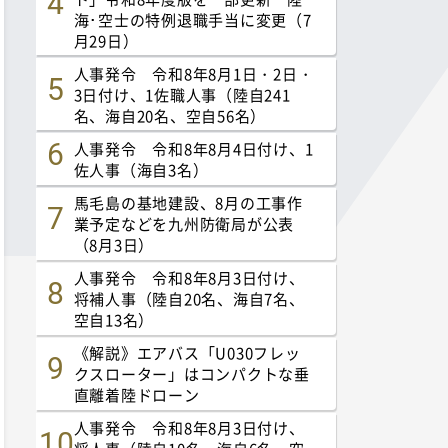
海･空士の特例退職手当に変更（7
月29日）
人事発令 令和8年8月1日・2日・
3日付け、1佐職人事（陸自241
名、海自20名、空自56名）
人事発令 令和8年8月4日付け、1
佐人事（海自3名）
馬毛島の基地建設、8月の工事作
業予定などを九州防衛局が公表
（8月3日）
人事発令 令和8年8月3日付け、
将補人事（陸自20名、海自7名、
空自13名）
《解説》エアバス「U030フレッ
クスローター」はコンパクトな垂
直離着陸ドローン
人事発令 令和8年8月3日付け、