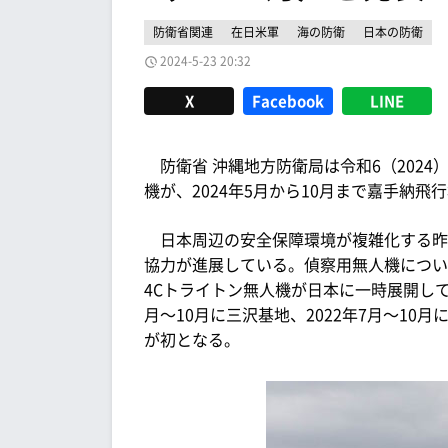
防衛省関連
在日米軍
海の防衛
日本の防衛
2024-5-23 20:32
X
Facebook
LINE
防衛省 沖縄地方防衛局は令和6（2024）
機が、2024年5月から10月まで嘉手納
日本周辺の安全保障環境が複雑化する昨今
協力が進展している。偵察用無人機については
4Cトライトン無人機が日本に一時展開して
月～10月に三沢基地、2022年7月～1
が初となる。