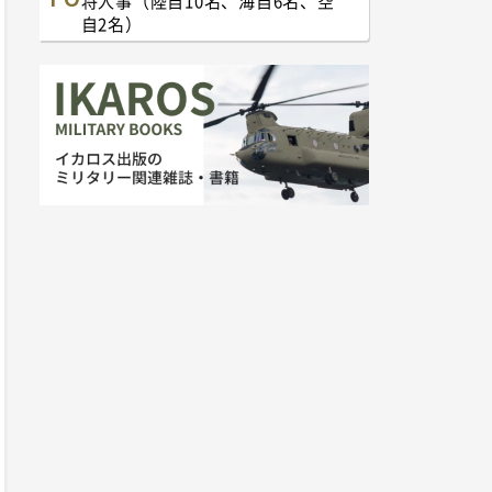
将人事（陸自10名、海自6名、空
自2名）