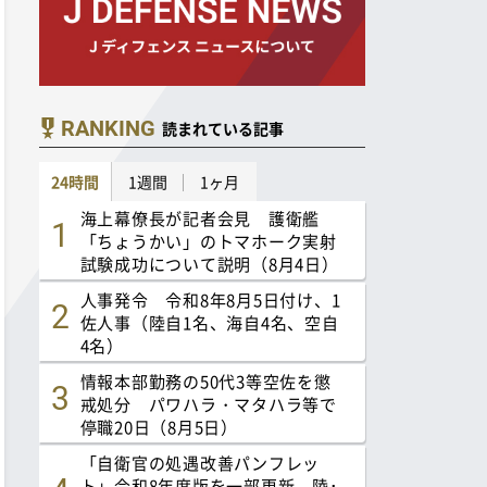
RANKING
読まれている記事
24時間
1週間
1ヶ月
海上幕僚長が記者会見 護衛艦
「ちょうかい」のトマホーク実射
試験成功について説明（8月4日）
人事発令 令和8年8月5日付け、1
佐人事（陸自1名、海自4名、空自
4名）
情報本部勤務の50代3等空佐を懲
戒処分 パワハラ・マタハラ等で
停職20日（8月5日）
「自衛官の処遇改善パンフレッ
ト」令和8年度版を一部更新 陸･