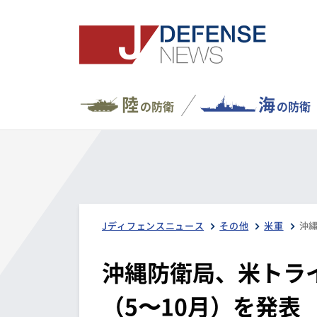
陸
海
の防衛
の防衛
Jディフェンスニュース
その他
米軍
沖縄防衛局、米トラ
（5〜10月）を発表