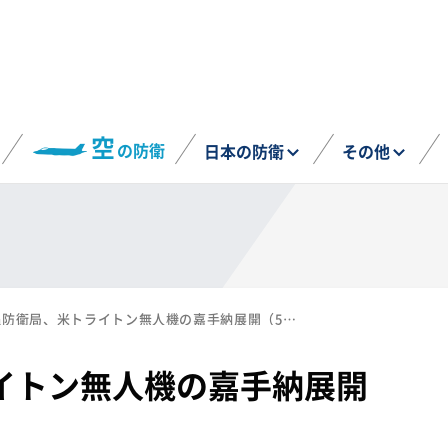
空
の防衛
日本の防衛
その他
沖縄防衛局、米トライトン無人機の嘉手納展開（5〜10月）を発表
イトン無人機の嘉手納展開