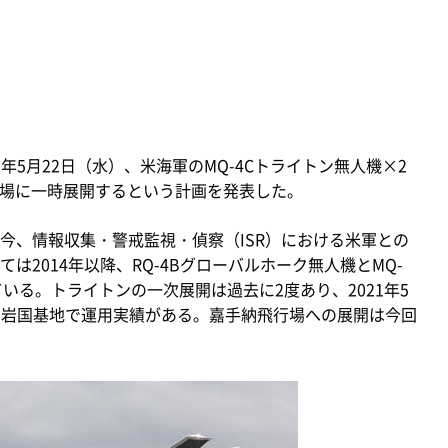
年5月22日（水）、米海軍のMQ-4Cトライトン無人機×2
飛行場に一時展開するという計画を発表した。
、情報収集・警戒監視・偵察（ISR）における米軍との
2014年以降、RQ-4Bグローバルホーク無人機とMQ-
いる。トライトンの一次展開は過去に2度あり、2021年5
0月に岩国基地で運用実績がある。嘉手納飛行場への展開は今回