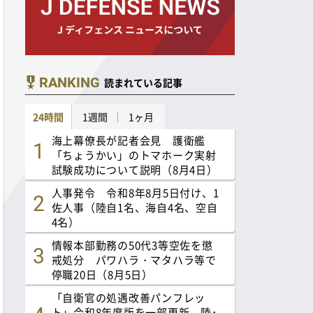
RANKING
読まれている記事
24時間
1週間
1ヶ月
海上幕僚長が記者会見 護衛艦
「ちょうかい」のトマホーク実射
試験成功について説明（8月4日）
人事発令 令和8年8月5日付け、1
佐人事（陸自1名、海自4名、空自
4名）
情報本部勤務の50代3等空佐を懲
戒処分 パワハラ・マタハラ等で
停職20日（8月5日）
「自衛官の処遇改善パンフレッ
ト」令和8年度版を一部更新 陸･