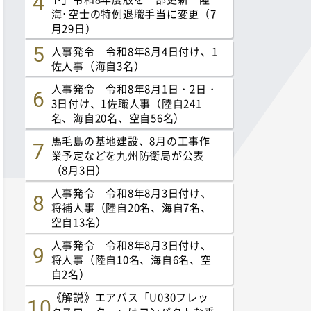
海･空士の特例退職手当に変更（7
月29日）
人事発令 令和8年8月4日付け、1
佐人事（海自3名）
人事発令 令和8年8月1日・2日・
3日付け、1佐職人事（陸自241
名、海自20名、空自56名）
馬毛島の基地建設、8月の工事作
業予定などを九州防衛局が公表
（8月3日）
人事発令 令和8年8月3日付け、
将補人事（陸自20名、海自7名、
空自13名）
人事発令 令和8年8月3日付け、
将人事（陸自10名、海自6名、空
自2名）
《解説》エアバス「U030フレッ