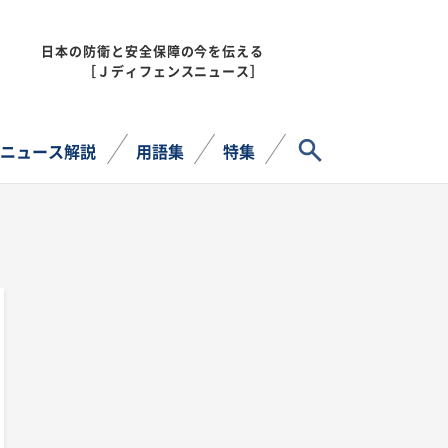
日本の防衛と安全保障の今を伝える
MENU
［Ｊディフェンスニュース］
サイト内検索
ニュース解説
用語集
特集