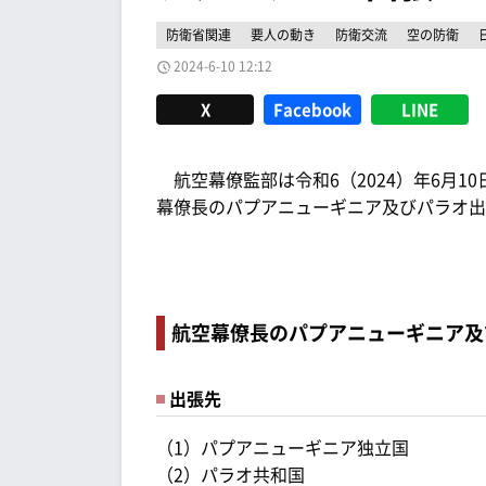
防衛省関連
要人の動き
防衛交流
空の防衛
2024-6-10 12:12
X
Facebook
LINE
航空幕僚監部は令和6（2024）年6月10
幕僚長のパプアニューギニア及びパラオ出
航空幕僚長のパプアニューギニア及
出張先
（1）パプアニューギニア独立国
（2）パラオ共和国