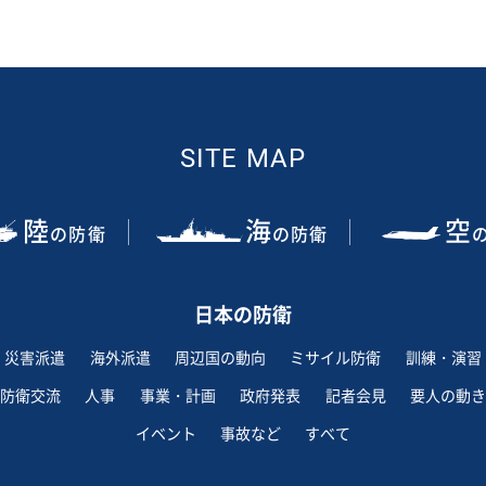
SITE MAP
陸
海
空
の防衛
の防衛
日本の防衛
災害派遣
海外派遣
周辺国の動向
ミサイル防衛
訓練・演習
防衛交流
人事
事業・計画
政府発表
記者会見
要人の動き
イベント
事故など
すべて