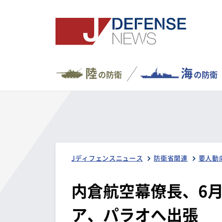
陸
海
の防衛
の防衛
Jディフェンスニュース
防衛省関連
要人動
内倉航空幕僚長、6月
ア、パラオへ出張