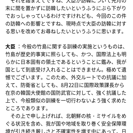
それを踏まえてですね、大臣が訪韓について先月の
末に間を置かずに訪韓したいというふうにぶら下がり
でおっしゃっているわけですけれども、今回のこの件
の訪韓への影響とですね、現時点で大臣の訪韓に対す
る思いを改めてお尋ねしたいというふうに思います。
大臣
：今般の竹島に関する訓練の実施というものは、
竹島が歴史的事実に照らしても、かつ、国際法上も明
らかに日本固有の領土であるということに鑑み、我が
国として到底受け入れることはできません。極めて遺
憾でございます。このため、外交ルートでの抗議に加
えて、防衛省としても、8月22日に国際政策課長から
在京の韓国大使館の国防武官に対して、強く抗議した
上で、今般類似の訓練を一切行わないよう強く求めた
ところであります。
その上で申し上げれば、北朝鮮の核・ミサイルをめ
ぐる状況を含め、我が国や地域を取り巻く安全保障環
境が引き続き厳しさと不確実性を増す中にあって、日