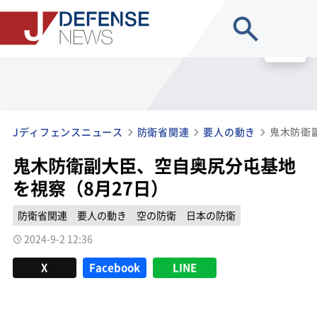
site search
MENU
Jディフェンスニュース
防衛省関連
要人の動き
鬼木防衛副大臣、空自奥尻分屯基地
を視察（8月27日）
防衛省関連
要人の動き
空の防衛
日本の防衛
2024-9-2 12:36
X
Facebook
LINE