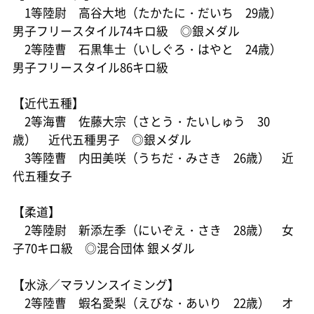
1等陸尉 高谷大地（たかたに・だいち 29歳）
男子フリースタイル74キロ級 ◎銀メダル
2等陸曹 石黒隼士（いしぐろ・はやと 24歳）
男子フリースタイル86キロ級
【近代五種】
2等海曹 佐藤大宗（さとう・たいしゅう 30
歳） 近代五種男子 ◎銀メダル
3等陸曹 内田美咲（うちだ・みさき 26歳） 近
代五種女子
【柔道】
2等陸尉 新添左季（にいぞえ・さき 28歳） 女
子70キロ級 ◎混合団体 銀メダル
【水泳／マラソンスイミング】
2等陸曹 蝦名愛梨（えびな・あいり 22歳） オ