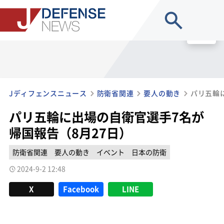
site search
MENU
Jディフェンスニュース
防衛省関連
要人の動き
パリ五輪に出場の自衛官選手7名が
帰国報告（8月27日）
防衛省関連
要人の動き
イベント
日本の防衛
2024-9-2 12:48
X
Facebook
LINE