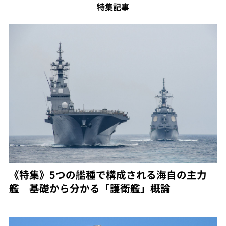
特集記事
《特集》5つの艦種で構成される海自の主力
艦 基礎から分かる「護衛艦」概論