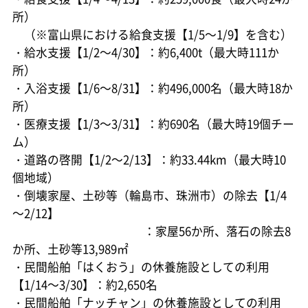
所）
（※富山県における給食支援【1/5～1/9】を含む）
・給水支援【1/2～4/30】：約6,400t（最大時111か
所）
・入浴支援【1/6～8/31】：約496,000名（最大時18か
所）
・医療支援【1/3～3/31】：約690名（最大時19個チー
ム）
・道路の啓開【1/2～2/13】：約33.44km（最大時10
個地域）
・倒壊家屋、土砂等（輪島市、珠洲市）の除去【1/4
～2/12】
：家屋56か所、落石の除去8
か所、土砂等13,989㎡
・民間船舶「はくおう」の休養施設としての利用
【1/14～3/30】：約2,650名
・民間船舶「ナッチャン」の休養施設としての利用