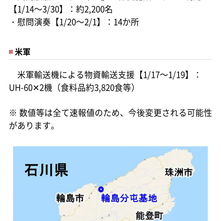
【1/14～3/30】：約2,200名
・慰問演奏【1/20～2/1】：14か所
米軍
米軍輸送機による物資輸送支援【1/17～1/19】：
UH-60✕2機（食料品約3,820食等）
※ 数値等は全て速報値のため、今後変更される可能性
があります。