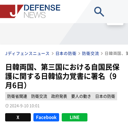
site search
MENU
Jディフェンスニュース
日本の防衛
防衛交流
日韓両国、第三国における自国民保
護に関する日韓協力覚書に署名（9
月6日）
防衛省関連
防衛交流
政府発表
要人の動き
日本の防衛
2024-9-10 10:01
X
Facebook
LINE