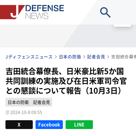
site search
MENU
Jディフェンスニュース
日本の防衛
記者会見
吉田統合幕僚長、日米豪比新5か国
共同訓練の実施及び在日米軍司令官
との懇談について報告（10月3日）
日本の防衛
記者会見
2024-10-8 09:55
X
Facebook
LINE