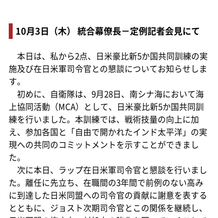
10月3日（木） 統合幕僚長－定例記者会見にて
本日は、私から2点、日米豪比新5か国共同訓練の実
施及び在日米軍司令官との懇談についてお知らせしま
す。
初めに、自衛隊は、9月28日、南シナ海において海
上協同活動（MCA）として、日米豪比新5か国共同訓
練を行いました。本訓練では、戦術技量の向上に加
え、参加各国と「自由で開かれたインド太平洋」の実
現への共同のコミットメントを示すことができまし
た。
次に本日、ラップ在日米軍司令官と懇談を行いまし
た。離任に先立ち、在職間の3年間で前例のない高み
に到達した日米同盟への司令官の貢献に謝意を表する
とともに、ジョスト次期司令官とこの関係を継続し、