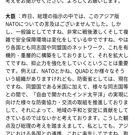
考えをお聞かせください。よろしくお願いします。
大臣
：昨日、総理の指示の中では、このアジア版
NATOについての言及はございませんでした。しか
し、一般論としてですね、非常に戦後激しくそして複
雑で安全保障環境は変化をしている中でですね、やは
り各国とも同志国や同盟国のネットワーク、これを有
機的・重層的に構築をしておりまして、それを拡大し
てですね、抑止力を強化をしていくということは重要
です。例えば、NATOとかね、QUADとか様々なそう
いう組織がありますけれども、防衛省としては、現在
ですね、同盟国である米国に加えて、様々な同志国等
との間で、「自由で開かれたインド太平洋」の実現に
向けた様々な防衛協力・交流の取組を推進しておりま
して、それによって、地域の平和と安定に貢献をして
きているのではないかと考えております。こうした観
点及び総理の考えを踏まえまして、私としても、アジ
アにおける各国との連携、これに率先してですね、取