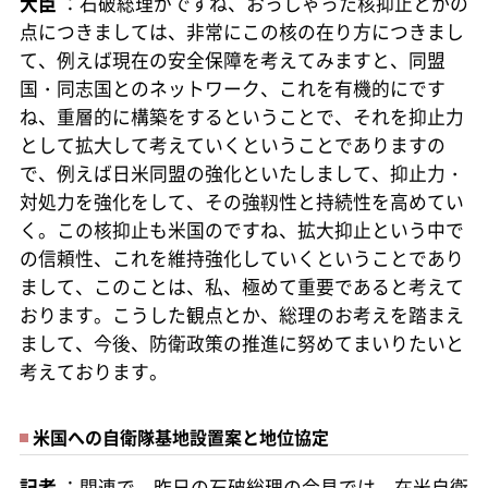
大臣
：石破総理がですね、おっしゃった核抑止とかの
点につきましては、非常にこの核の在り方につきまし
て、例えば現在の安全保障を考えてみますと、同盟
国・同志国とのネットワーク、これを有機的にです
ね、重層的に構築をするということで、それを抑止力
として拡大して考えていくということでありますの
で、例えば日米同盟の強化といたしまして、抑止力・
対処力を強化をして、その強靱性と持続性を高めてい
く。この核抑止も米国のですね、拡大抑止という中で
の信頼性、これを維持強化していくということであり
まして、このことは、私、極めて重要であると考えて
おります。こうした観点とか、総理のお考えを踏まえ
まして、今後、防衛政策の推進に努めてまいりたいと
考えております。
米国への自衛隊基地設置案と地位協定
記者
：関連で、昨日の石破総理の会見では、在米自衛