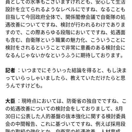
員としての水準もございますけれども、安心して生活
設計を立てられるようなレベルにですね、なることも
目指して今回政府全体で、関係閣僚会議で自衛隊の処
遇改善についてですね、検討が行われるわけでありま
すので、この際あらゆる段階においてですね、処遇面
も含む、自衛隊という職業の魅力化、こういうことに
検討をされるということで非常に意義のある検討会に
なるんじゃないかなというふうに期待しております。
記者
：いつまでにそういった結論を得ると、もし決ま
っていらっしゃいましたら、教えていただけたらと思
うんですけども。
大臣
：現時点においては、防衛省の独自でですね、こ
の処遇改善についての検討会をしておりまして、8月
30日に公表した人的基盤の抜本強化に関する検討委員
会の中間報告、これに基づいてですね、例えば採用段
階の取組の強化とか、自衛官の処遇改善、人材育成、