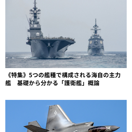
《特集》5つの艦種で構成される海自の主力
艦 基礎から分かる「護衛艦」概論