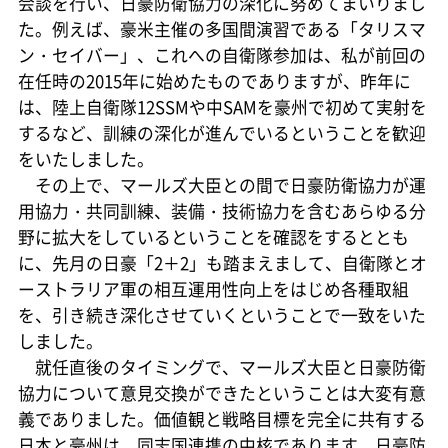
会談を行い、日豪防衛協力の深化に努めてまいりまし
た。例えば、豪米主催の多国間演習である「タリスマ
ン・セイバー」、これへの自衛隊参加は、私が前回の
在任時の2015年に始めたものでありますが、昨年に
は、陸上自衛隊12SSMや中SAMを豪州で初めて実射を
するなど、訓練の深化が進んでいるということを歓迎
をいたしました。
その上で、マールズ大臣との間で日豪防衛協力が運
用協力・共同訓練、装備・技術協力を含むあらゆる分
野に拡大をしているということを確認をするととも
に、先月の日豪「2＋2」も踏まえまして、自衛隊とオ
ーストラリア軍の相互運用性向上をはじめ各種取組
を、引き続き深化させていくということで一致をいた
しました。
就任直後のタイミングで、マールズ大臣と日豪防衛
協力について意見交換ができたということは大変有意
義でありました。価値観と戦略目標を完全に共有する
日本と豪州は、同志国連携の中核であります。日豪防