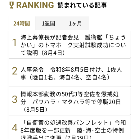
RANKING
読まれている記事
24時間
1週間
1ヶ月
海上幕僚長が記者会見 護衛艦「ちょう
かい」のトマホーク実射試験成功につい
て説明（8月4日）
人事発令 令和8年8月5日付け、1佐人
事（陸自1名、海自4名、空自4名）
情報本部勤務の50代3等空佐を懲戒処
分 パワハラ・マタハラ等で停職20日
（8月5日）
「自衛官の処遇改善パンフレット」令和
8年度版を一部更新 陸･海･空士の特例
退職手当に変更（7月29日）