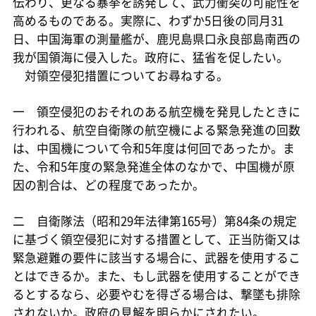
伝わり、更なる暴挙を誘発して、武力衝突の可能性を
高めるものである。実際に、わずか5日後の同月31
日、中国海軍の測量艦が、鹿児島県口永良部島南西の
我が国領海に侵入した。政府に、猛省を促したい。
対領空侵犯措置についてお尋ねする。
一 領空侵犯のおそれのある航空機を発見したときに
行われる、航空自衛隊の航空機による緊急発進の回数
は、中国機について令和5年度は何回であったか。ま
た、令和5年度の緊急発進全体のなかで、中国機が原
因の割合は、どの程度であったか。
二 自衛隊法（昭和29年法律第165号）第84条の規定
に基づく領空侵犯に対する措置として、正当防衛又は
緊急避難の要件に該当する場合に、武器を使用するこ
とはできるか。また、もし武器を使用することができ
るとするなら、必要やむを得ざる場合は、撃墜も排除
されないか。政府の見解を明らかにされたい。