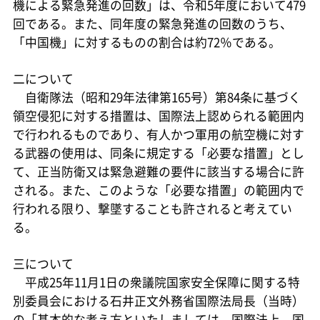
機による緊急発進の回数」は、令和5年度において479
回である。また、同年度の緊急発進の回数のうち、
「中国機」に対するものの割合は約72％である。
二について
自衛隊法（昭和29年法律第165号）第84条に基づく
領空侵犯に対する措置は、国際法上認められる範囲内
で行われるものであり、有人かつ軍用の航空機に対す
る武器の使用は、同条に規定する「必要な措置」とし
て、正当防衛又は緊急避難の要件に該当する場合に許
される。また、このような「必要な措置」の範囲内で
行われる限り、撃墜することも許されると考えてい
る。
三について
平成25年11月1日の衆議院国家安全保障に関する特
別委員会における石井正文外務省国際法局長（当時）
の「基本的な考え方といたしましては、国際法上、国