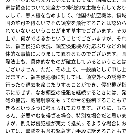
家は領空について完全かつ排他的な主権を有しており
まして、無人機を含めまして、他国の航空機は、領域
国の許可を得ないでその領空を飛行することは認めら
れていないということがまず基本でございます。その
上で、何ができるかということでございますが、それ
は、領空侵犯の状況、領空侵犯機の対応ぶりなどの具
体的な事情によりまして異なるものでございます。国
際法上も、具体的なものが確立しているということは
ございません。ただ、その上で、一般論として申し上
げますと、領空侵犯機に対しては、領空外への誘導を
行ったり退去を命じたりすることができ、侵犯機が指
示に応ぜず、なお領空の侵犯を継続するときには、発
砲の警告、威嚇射撃をもって命令を強制することもで
きるというふうに考えられております。さらに、もち
ろん、必要やむを得ざる場合、特別な場合だと思いま
すが、例えば侵犯機が実力で抵抗するような場合にお
いては、撃墜をも含む緊急実力手段に訴えることもで