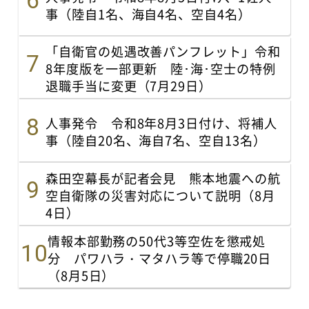
事（陸自1名、海自4名、空自4名）
「自衛官の処遇改善パンフレット」令和
8年度版を一部更新 陸･海･空士の特例
退職手当に変更（7月29日）
人事発令 令和8年8月3日付け、将補人
事（陸自20名、海自7名、空自13名）
森田空幕長が記者会見 熊本地震への航
空自衛隊の災害対応について説明（8月
4日）
情報本部勤務の50代3等空佐を懲戒処
分 パワハラ・マタハラ等で停職20日
（8月5日）