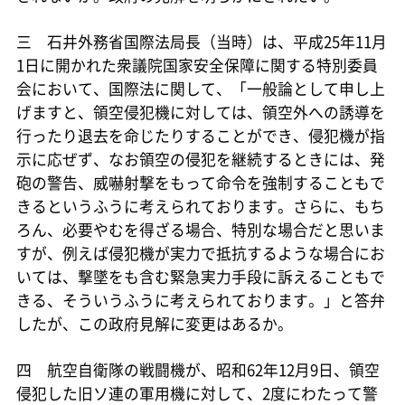
三 石井外務省国際法局長（当時）は、平成25年11月
1日に開かれた衆議院国家安全保障に関する特別委員
会において、国際法に関して、「一般論として申し上
げますと、領空侵犯機に対しては、領空外への誘導を
行ったり退去を命じたりすることができ、侵犯機が指
示に応ぜず、なお領空の侵犯を継続するときには、発
砲の警告、威嚇射撃をもって命令を強制することもで
きるというふうに考えられております。さらに、もち
ろん、必要やむを得ざる場合、特別な場合だと思いま
すが、例えば侵犯機が実力で抵抗するような場合にお
いては、撃墜をも含む緊急実力手段に訴えることもで
きる、そういうふうに考えられております。」と答弁
したが、この政府見解に変更はあるか。
四 航空自衛隊の戦闘機が、昭和62年12月9日、領空
侵犯した旧ソ連の軍用機に対して、2度にわたって警