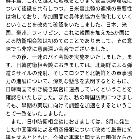
鮮半島、これを越えた地域をとりまく安全保障環境に
ついて認識を共有しつつ、日米豪比韓の連携の重要性
は増しており、参加国間の具体的協力を強化していく
ということを改めて確認をいたしました。日本、米
国、豪州、フィリピン、これに韓国を加えた5か国に
よる防衛相会談は初めてのことでありまして、その意
味でも非常に意義深い会合でございました。
その後、一連のバイ会談を実施をいたしました。ま
ず、日韓防衛相会談におきましては、北朝鮮による弾
道ミサイルの発射、そしてロシアと北朝鮮との軍事協
力の進展について、深刻な懸念を表明するとともに、
日韓両国で引き続き緊密に連携していくということを
確認をいたしました。また、私の韓国訪問につきまし
ても、早期の実現に向けて調整を加速をするというこ
とで一致をいたしました。
また、日中防衛相会談におきましては、8月に発生
した中国軍機による領空侵犯について改めて厳重に抗
議をするとともに、今般の事案に関する中国側からの