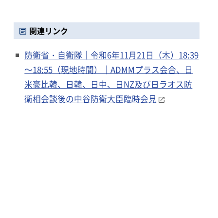
関連リンク
防衛省・自衛隊｜令和6年11月21日（木）18:39
～18:55（現地時間）｜ADMMプラス会合、日
米豪比韓、日韓、日中、日NZ及び日ラオス防
衛相会談後の中谷防衛大臣臨時会見