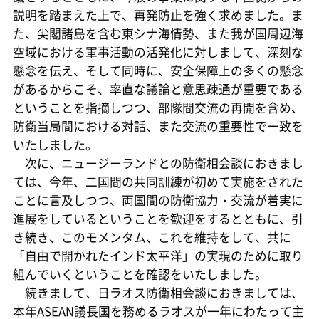
説明を踏まえた上で、再発防止を強く求めました。ま
た、尖閣諸島を含む東シナ海情勢、また我が国周辺海
空域における軍事活動の活発化に対しまして、深刻な
懸念を伝え、そして同時に、安全保障上の多くの懸念
があるからこそ、率直な議論と意思疎通が重要である
ということを指摘しつつ、部隊間交流の再開を含め、
防衛当局間における対話、また交流の重要性で一致を
いたしました。
次に、ニュージーランドとの防衛相会談におきまし
ては、今年、二国間の共同訓練が初めて実施をされた
ことに言及しつつ、両国間の防衛協力・交流が着実に
進展をしているということを歓迎をするとともに、引
き続き、このモメンタム、これを維持をして、共に
「自由で開かれたインド太平洋」の実現のために取り
組んでいくということを確認をいたしました。
続きまして、日ラオス防衛相会談におきましては、
本年ASEAN議長国を務めるラオスが一年にわたって主