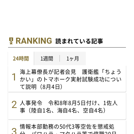
RANKING
読まれている記事
24時間
1週間
1ヶ月
海上幕僚長が記者会見 護衛艦「ちょう
かい」のトマホーク実射試験成功につい
て説明（8月4日）
人事発令 令和8年8月5日付け、1佐人
事（陸自1名、海自4名、空自4名）
情報本部勤務の50代3等空佐を懲戒処
分 パワハラ・マタハラ等で停職20日