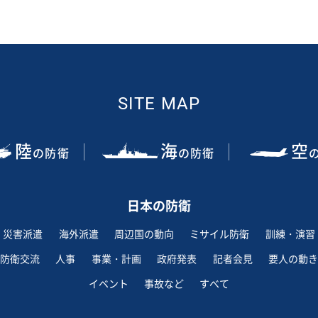
SITE MAP
陸
海
空
の防衛
の防衛
日本の防衛
災害派遣
海外派遣
周辺国の動向
ミサイル防衛
訓練・演習
防衛交流
人事
事業・計画
政府発表
記者会見
要人の動き
イベント
事故など
すべて