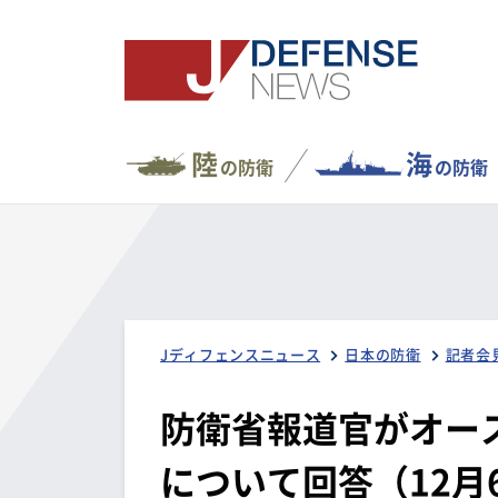
陸
海
の防衛
の防衛
Jディフェンスニュース
日本の防衛
記者会
防衛省報道官がオー
について回答（12月