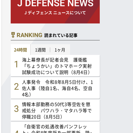
RANKING
読まれている記事
24時間
1週間
1ヶ月
海上幕僚長が記者会見 護衛艦
「ちょうかい」のトマホーク実射
試験成功について説明（8月4日）
人事発令 令和8年8月5日付け、1
佐人事（陸自1名、海自4名、空自
4名）
情報本部勤務の50代3等空佐を懲
戒処分 パワハラ・マタハラ等で
停職20日（8月5日）
「自衛官の処遇改善パンフレッ
ト」令和8年度版を一部更新 陸･