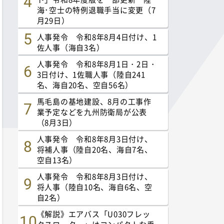
海･空士の特例退職手当に変更（7
月29日）
人事発令 令和8年8月4日付け、1
佐人事（海自3名）
人事発令 令和8年8月1日・2日・
3日付け、1佐職人事（陸自241
名、海自20名、空自56名）
馬毛島の基地建設、8月の工事作
業予定などを九州防衛局が公表
（8月3日）
人事発令 令和8年8月3日付け、
将補人事（陸自20名、海自7名、
空自13名）
人事発令 令和8年8月3日付け、
将人事（陸自10名、海自6名、空
自2名）
《解説》エアバス「U030フレッ