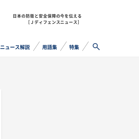
日本の防衛と安全保障の今を伝える
MENU
［Ｊディフェンスニュース］
サイト内検索
ニュース解説
用語集
特集