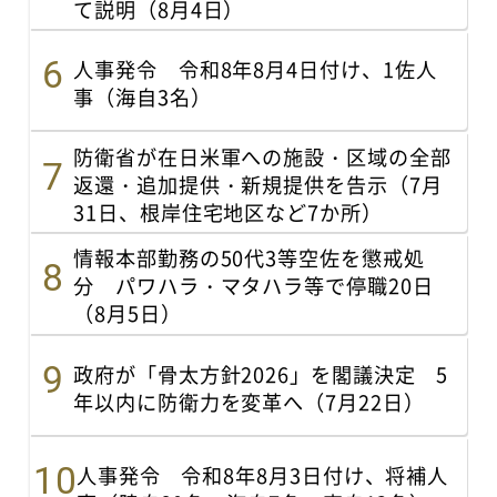
て説明（8月4日）
人事発令 令和8年8月4日付け、1佐人
事（海自3名）
防衛省が在日米軍への施設・区域の全部
返還・追加提供・新規提供を告示（7月
31日、根岸住宅地区など7か所）
情報本部勤務の50代3等空佐を懲戒処
分 パワハラ・マタハラ等で停職20日
（8月5日）
政府が「骨太方針2026」を閣議決定 5
年以内に防衛力を変革へ（7月22日）
人事発令 令和8年8月3日付け、将補人