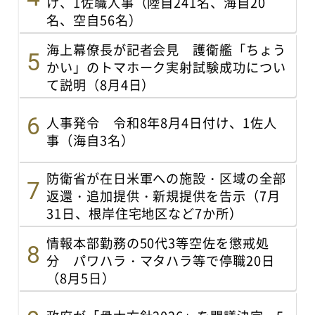
け、1佐職人事（陸自241名、海自20
名、空自56名）
海上幕僚長が記者会見 護衛艦「ちょう
かい」のトマホーク実射試験成功につい
て説明（8月4日）
人事発令 令和8年8月4日付け、1佐人
事（海自3名）
防衛省が在日米軍への施設・区域の全部
返還・追加提供・新規提供を告示（7月
31日、根岸住宅地区など7か所）
情報本部勤務の50代3等空佐を懲戒処
分 パワハラ・マタハラ等で停職20日
（8月5日）