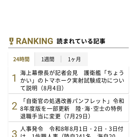
RANKING
読まれている記事
24時間
1週間
1ヶ月
海上幕僚長が記者会見 護衛艦「ちょう
かい」のトマホーク実射試験成功につい
て説明（8月4日）
「自衛官の処遇改善パンフレット」令和
8年度版を一部更新 陸･海･空士の特例
退職手当に変更（7月29日）
人事発令 令和8年8月1日・2日・3日付
け、1佐職人事（陸自241名、海自20