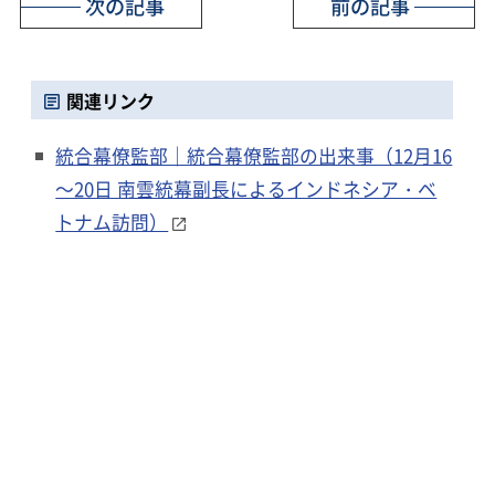
次の記事
前の記事
関連リンク
統合幕僚監部｜統合幕僚監部の出来事（12月16
～20日 南雲統幕副長によるインドネシア・ベ
トナム訪問）