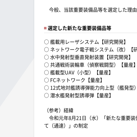
今般、当該重要装備品等を選定した理由
選定した新たな重要装備品等
○
艦載用レーザシステム【研究開発】
○
ネットワーク電子戦システム（改）【
○
水中発射型垂直発射装置【研究開発】
○
共通戦術装輪車（偵察戦闘型）【量産
○
艦載型UAV（小型）【量産】
○
FCネットワーク【量産】
○
12式地対艦誘導弾能力向上型（艦発型
○
潜水艦発射型誘導弾【量産】
（参考）経緯
令和元年8月21日（水）「新たな重要装
て（通達）」の制定