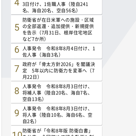
3日付け、1佐職人事（陸自241
名、海自20名、空自56名）
防衛省が在日米軍への施設・区域
の全部返還・追加提供・新規提供
を告示（7月31日、根岸住宅地区
など7か所）
人事発令 令和8年8月4日付け、1
佐人事（海自3名）
政府が「骨太方針2026」を閣議決
定 5年以内に防衛力を変革へ（7
月22日）
人事発令 令和8年8月3日付け、
将補人事（陸自20名、海自7名、
空自13名）
人事発令 令和8年8月3日付け、
将人事（陸自10名、海自6名、空
自2名）
防衛省が「令和8年版 防衛白書」