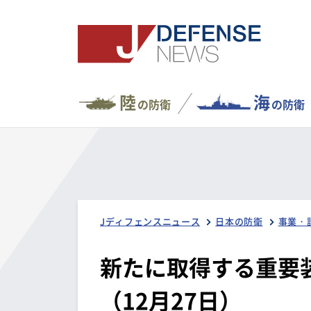
陸
海
の防衛
の防衛
Jディフェンスニュース
日本の防衛
事業・
新たに取得する重要
（12月27日）