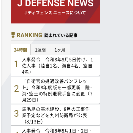
RANKING
読まれている記事
24時間
1週間
1ヶ月
人事発令 令和8年8月5日付け、1
佐人事（陸自1名、海自4名、空自
4名）
「自衛官の処遇改善パンフレッ
ト」令和8年度版を一部更新 陸･
海･空士の特例退職手当に変更（7
月29日）
馬毛島の基地建設、8月の工事作
業予定などを九州防衛局が公表
（8月3日）
人事発令 令和8年8月1日・2日・