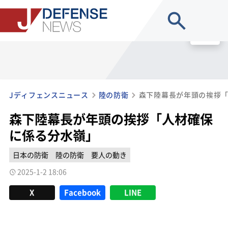
site search
MENU
Jディフェンスニュース
陸の防衛
森下陸幕長が年頭の挨拶
森下陸幕長が年頭の挨拶「人材確保
に係る分水嶺」
日本の防衛
陸の防衛
要人の動き
2025-1-2 18:06
X
Facebook
LINE