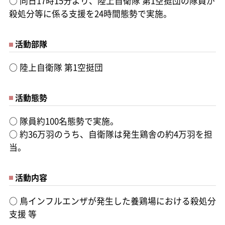
○
同日17時15分より、陸上自衛隊 第1空挺団の隊員が
殺処分等に係る支援を24時間態勢で実施。
活動部隊
○
陸上自衛隊 第1空挺団
活動態勢
○
隊員約100名態勢で実施。
○
約36万羽のうち、自衛隊は発生鶏舎の約4万羽を担
当。
活動内容
○
鳥インフルエンザが発生した養鶏場における殺処分
支援 等