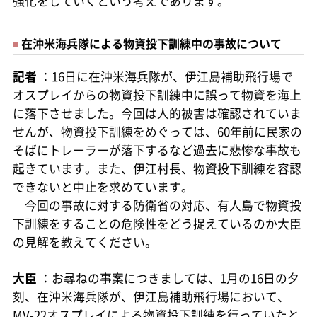
強化をしていくという考えであります。
在沖米海兵隊による物資投下訓練中の事故について
記者
：16日に在沖米海兵隊が、伊江島補助飛行場で
オスプレイからの物資投下訓練中に誤って物資を海上
に落下させました。今回は人的被害は確認されていま
せんが、物資投下訓練をめぐっては、60年前に民家の
そばにトレーラーが落下するなど過去に悲惨な事故も
起きています。また、伊江村長、物資投下訓練を容認
できないと中止を求めています。
今回の事故に対する防衛省の対応、有人島で物資投
下訓練をすることの危険性をどう捉えているのか大臣
の見解を教えてください。
大臣
：お尋ねの事案につきましては、1月の16日の夕
刻、在沖米海兵隊が、伊江島補助飛行場において、
MV-22オスプレイによる物資投下訓練を行っていたと