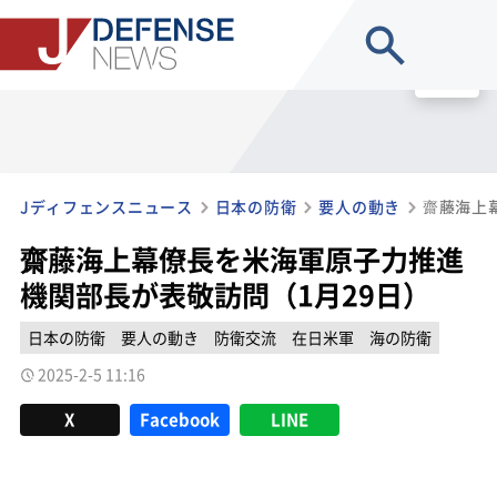
site search
MENU
Jディフェンスニュース
日本の防衛
要人の動き
齋藤海上幕僚長を米海軍原子力推進
機関部長が表敬訪問（1月29日）
日本の防衛
要人の動き
防衛交流
在日米軍
海の防衛
2025-2-5 11:16
X
Facebook
LINE