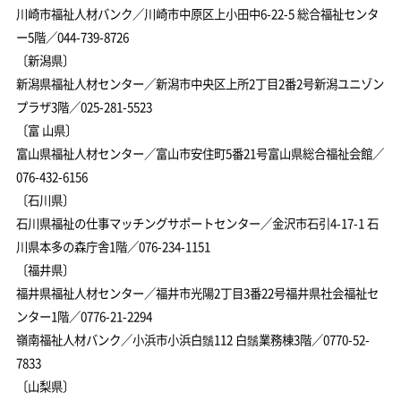
川崎市福祉人材バンク／川崎市中原区上小田中6-22-5 総合福祉センタ
ー5階／044-739-8726
〔新潟県〕
新潟県福祉人材センター／新潟市中央区上所2丁目2番2号新潟ユニゾン
プラザ3階／025-281-5523
〔富 山県〕
富山県福祉人材センター／富山市安住町5番21号富山県総合福祉会館／
076-432-6156
〔石川県〕
石川県福祉の仕事マッチングサポートセンター／金沢市石引4-17-1 石
川県本多の森庁舎1階／076-234-1151
〔福井県〕
福井県福祉人材センター／福井市光陽2丁目3番22号福井県社会福祉セ
ンター1階／0776-21-2294
嶺南福祉人材バンク／小浜市小浜白鬚112 白鬚業務棟3階／0770-52-
7833
〔山梨県〕