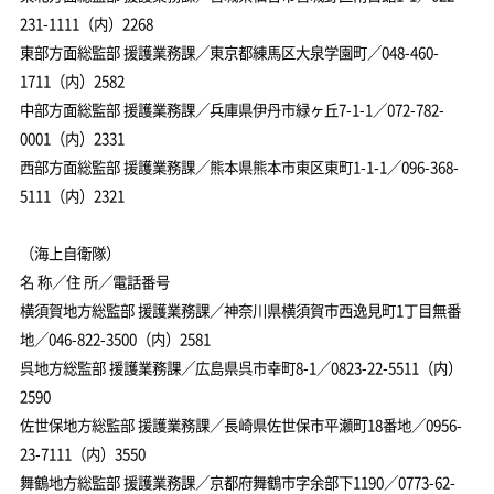
231-1111（内）2268
東部方面総監部 援護業務課／東京都練馬区大泉学園町／048-460-
1711（内）2582
中部方面総監部 援護業務課／兵庫県伊丹市緑ヶ丘7-1-1／072-782-
0001（内）2331
西部方面総監部 援護業務課／熊本県熊本市東区東町1-1-1／096-368-
5111（内）2321
（海上自衛隊）
名 称／住 所／電話番号
横須賀地方総監部 援護業務課／神奈川県横須賀市西逸見町1丁目無番
地／046-822-3500（内）2581
呉地方総監部 援護業務課／広島県呉市幸町8-1／0823-22-5511（内）
2590
佐世保地方総監部 援護業務課／長崎県佐世保市平瀬町18番地／0956-
23-7111（内）3550
舞鶴地方総監部 援護業務課／京都府舞鶴市字余部下1190／0773-62-