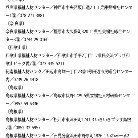
兵庫県福祉人材センター／神戸市中央区坂口通2-1-1 兵庫県福祉センタ
ー1階／078-271-3881
〔奈 良県〕
奈良県福祉人材センター／橿原市大久保町320-11県社会福祉総合セン
ター3階／0744-29-0160
〔和歌山県〕
和歌山県福祉人材センター／和歌山市手平2丁目1-2県民交流プラザ和
歌山ビッグ愛7階／073-435-5211
紀南福祉人材バンク／田辺市高雄一丁目23番1号田辺市民総合センター
内／0739-26-4918
〔鳥取県〕
鳥取県福祉人材センター／鳥取市伏野1729-5県立福祉人材研修センタ
ー／0857-59-6336
〔島根県〕
島根県福祉人材センター／松江市東津田町1741-3 いきいきプラザ島根
2階／0852-32-5957
島根県福祉人材センター／石見分室浜田市野原町1826-1 いわみーる2