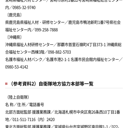
内／0985-32-9740
〔鹿児島〕
県鹿児島県福祉人材・研修センター／鹿児島市鴨池新町1番7号県社会
福祉センター内／099-258-7888
〔沖縄県〕
沖縄県福祉人材研修センター／那覇市首里石嶺町4丁目373-1 沖縄県総
合福祉センター西棟3階／098-882-5703
名護市福祉人材バンク／名護市港2-1-1 名護市民会館内福祉センター／
0980-53-4142
（参考資料2）自衛隊地方協力本部等一覧
（陸上自衛隊）
名 称／住 所／電話番号
北部方面総監部 援護業務課／北海道札幌市中央区南26条西10丁目1番
地／011-511-7116（内）2420
東北方面総監部 援護業務課／宮城県仙台市宮城野区南目館1-1／022-