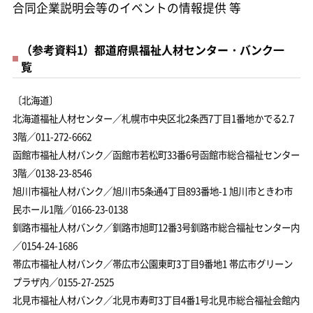
合同企業説明会等のイベントの情報提供 等
（参考資料1）都道府県福祉人材センター・バンク一
覧
〔北海道〕
北海道福祉人材センター／札幌市中央区北2条西7丁目1番地かでる2.7
3階／011-272-6662
函館市福祉人材バンク／函館市若松町33番6号函館市総合福祉センター
3階／0138-23-8546
旭川市福祉人材バンク／旭川市5条通4丁目893番地-1 旭川市ときわ市
民ホール1階／0166-23-0138
釧路市福祉人材バンク／釧路市旭町12番3号釧路市総合福祉センター内
／0154-24-1686
帯広市福祉人材バンク／帯広市公園東町3丁目9番地1 帯広市グリーン
プラザ内／0155-27-2525
北見市福祉人材バンク／北見市寿町3丁目4番1号北見市総合福祉会館内