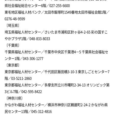
県社会福祉総合センター6階／027-255-6600
東毛地区福祉人材バンク／太田市飯塚町1549番地太田市福祉会館1階／
0276-48-9599
〔埼玉県〕
埼玉県福祉人材センター／さいたま市浦和区針ヶ谷4-2-65 彩の国すこ
やかプラザ1階／048-833-8033
〔千葉県〕
千葉県福祉人材センター／千葉市中央区千葉港4－5 千葉県社会福祉セ
ンター1階／043-306-1277
〔東京都〕
東京都福祉人材センター／千代田区飯田橋3-10-3 東京しごとセンター7
階／03-5211-2860
東京都福祉人材センター／多摩支所立川市曙町2-34-13 オリンピック第
3ビル7階／042-595-8422
〔神奈川県〕
かながわ福祉人材センター／横浜市神奈川区鶴屋町2-24-2 かながわ県
民センター13階／045-312-4816