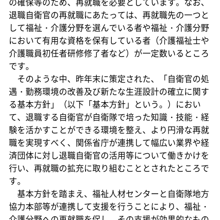
の確保等のため、再就職を必要としています。なお、
退職自衛官の再就職にあたっては、再就職先の一つと
して福祉・介護分野を選んでいる者や福祉・介護分野
において有用な資格を保有している者（介護福祉士や
介護職員初任者研修修了者など）が一定数いるところ
です。
そのような中、昨年末に策定された、「自衛官の処
遇・勤務環境の改善及び新たな生涯設計の確立に関す
る基本方針」（以下「基本方針」という。）におい
て、退職する自衛官が自衛隊で培った知識・技能・経
験を活かすことができる環境を整え、より円滑な再就
職を実現すべく、関係省庁が連携して幅広い業界や経
済団体に対し退職自衛官の活用等について働きかけを
行い、再就職の拡充に取り組むこととされたところで
す。
基本方針を踏まえ、福祉人材センターと自衛隊地方
協力本部等が連携して支援を行うことにより、福祉・
介護分野への再就職を促し、その支援が効果的なもの