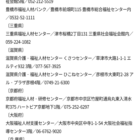
祉会館5階／052-212-5519
豊橋市福祉人材バンク／豊橋市前畑町115 豊橋市総合福祉センター内
／0532-52-1111
〔三重県〕
三重県福祉人材センター／津市桜橋2丁目131 三重県社会福祉会館内／
059-224-1082
〔滋賀県〕
滋賀県介護・福祉人材センター くさつセンター／草津市大路1-1-1 エ
ルティ932 3階／077-567-3925
滋賀県介護・福祉人材センター ひこねセンター／彦根市大東町2-28 ア
ル・プラザ彦根4階／0749-21-6300
〔京都府〕
京都府福祉人材・研修センター／京都市中京区竹屋町通烏丸東入清水
町375 ハートピア京都地下1階／075-252-6297
〔大阪府〕
大阪福祉人材支援センター／大阪市中央区中寺1-1-54 大阪社会福祉指
導センター3階／06-6762-9020
〔兵 庫県〕