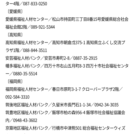
ター4階／087-833-0250
〔愛媛県〕
愛媛県福祉人材センター／松山市持田町三丁目8番15号愛媛県総合社会
福祉会館2階／089-921-5344
〔高知県〕
高知県福祉人材センター／高知市朝倉戊375-1 高知県立ふくし交流プ
ラザ1階／088-844-3511
安芸福祉人材バンク／安芸市寿町2-8／0887-35-2915
幡多福祉人材バンク／四万十市右山五月町8-3 四万十市社会福祉センタ
ー／0880-35-5514
〔福岡県〕
福岡県福祉人材センター／春日市原町3-1-7 クローバープラザ2階／
092-584-3310
筑後地区福祉人材バンク／久留米市長門石1-1-34／0942-34-3035
筑豊地区福祉人材バンク／飯塚市柏の森956-4 飯塚市社会福祉協議会
内／0948-43-3602
京築地区福祉人材バンク／行橋市中津熊501 総合福祉センターウィズ