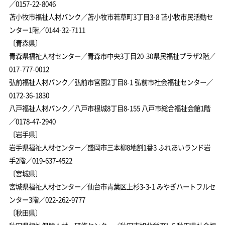
／0157-22-8046
苫小牧市福祉人材バンク／苫小牧市若草町3丁目3-8 苫小牧市民活動セ
ンター1階／0144-32-7111
〔青森県〕
青森県福祉人材センター／青森市中央3丁目20-30県民福祉プラザ2階／
017-777-0012
弘前福祉人材バンク／弘前市宮園2丁目8-1 弘前市社会福祉センター／
0172-36-1830
八戸福祉人材バンク／八戸市根城8丁目8-155 八戸市総合福祉会館1階
／0178-47-2940
〔岩手県〕
岩手県福祉人材センター／盛岡市三本柳8地割1番3 ふれあいランド岩
手2階／019-637-4522
〔宮城県〕
宮城県福祉人材センター／仙台市青葉区上杉3-3-1 みやぎハートフルセ
ンター3階／022-262-9777
〔秋田県〕