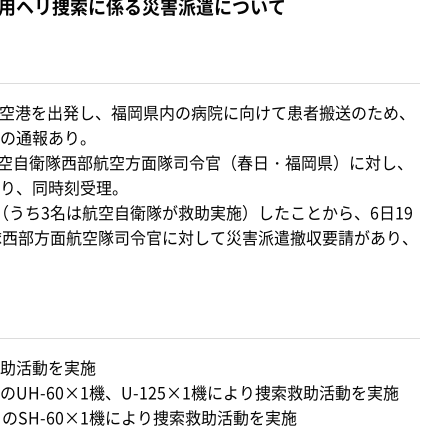
用ヘリ捜索に係る災害派遣について
対馬空港を出発し、福岡県内の病院に向けて患者搬送のため、
の通報あり。
ら航空自衛隊西部航空方面隊司令官（春日・福岡県）に対し、
り、同時刻受理。
（うち3名は航空自衛隊が救助実施）したことから、6日19
隊西部方面航空隊司令官に対して災害派遣撤収要請があり、
助活動を実施
H-60×1機、U-125×1機により捜索救助活動を実施
のSH-60×1機により捜索救助活動を実施