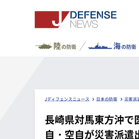
陸
海
の防衛
の防衛
Jディフェンスニュース
日本の防衛
災害派
長崎県対馬東方沖で
自・空自が災害派遣