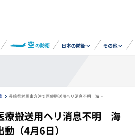
空
の防衛
日本の防衛
その他
遣
長崎県対馬東方沖で医療搬送用ヘリ消息不明 海自・空自が災害派遣出動（4月6日）
医療搬送用ヘリ消息不明 海
出動（4月6日）