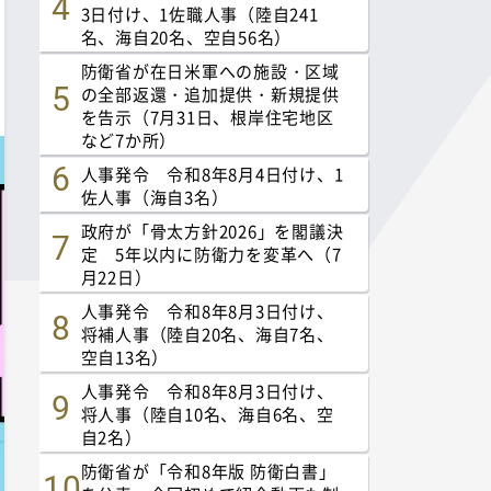
3日付け、1佐職人事（陸自241
名、海自20名、空自56名）
防衛省が在日米軍への施設・区域
の全部返還・追加提供・新規提供
を告示（7月31日、根岸住宅地区
など7か所）
人事発令 令和8年8月4日付け、1
佐人事（海自3名）
政府が「骨太方針2026」を閣議決
定 5年以内に防衛力を変革へ（7
月22日）
人事発令 令和8年8月3日付け、
将補人事（陸自20名、海自7名、
空自13名）
人事発令 令和8年8月3日付け、
将人事（陸自10名、海自6名、空
自2名）
防衛省が「令和8年版 防衛白書」