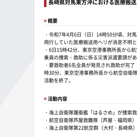
長崎県対馬東方沖における医療搬送
概要
・令和7年4月6日（日）14時50分頃、
飛行していた医療搬送用ヘリが消息不明と
・6日15時42分、東京空港事務所長か
乗員の捜索・救助に係る災害派遣要請があ
・要救助者6名全員が発見され救助が完了
時30分、東京空港事務所長から航空自衛
活動を終了。
活動内容
・海上自衛隊護衛艦「はるさめ」が捜索救
・航空自衛隊芦屋救難隊（芦屋・福岡県）のU
・海上自衛隊第22航空群（大村・長崎県）