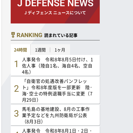
RANKING
読まれている記事
24時間
1週間
1ヶ月
人事発令 令和8年8月5日付け、1
佐人事（陸自1名、海自4名、空自
4名）
「自衛官の処遇改善パンフレッ
ト」令和8年度版を一部更新 陸･
海･空士の特例退職手当に変更（7
月29日）
馬毛島の基地建設、8月の工事作
業予定などを九州防衛局が公表
（8月3日）
人事発令 令和8年8月1日・2日・