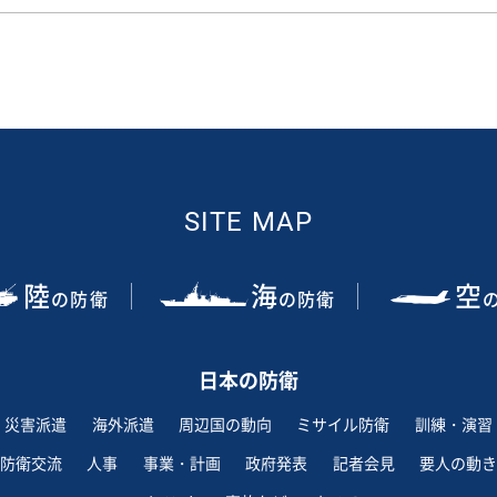
SITE MAP
陸
海
空
の防衛
の防衛
日本の防衛
災害派遣
海外派遣
周辺国の動向
ミサイル防衛
訓練・演習
防衛交流
人事
事業・計画
政府発表
記者会見
要人の動き