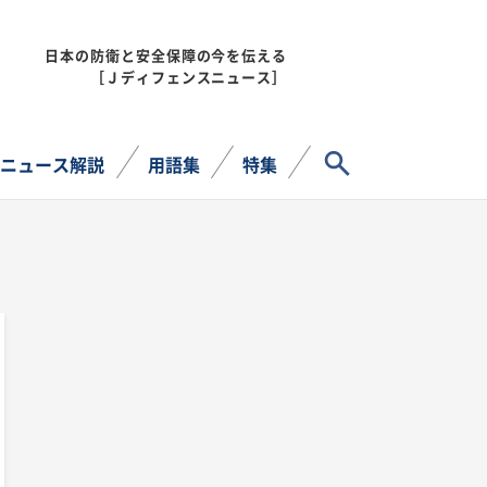
日本の防衛と安全保障の今を伝える
MENU
［Ｊディフェンスニュース］
サイト内検索
ニュース解説
用語集
特集