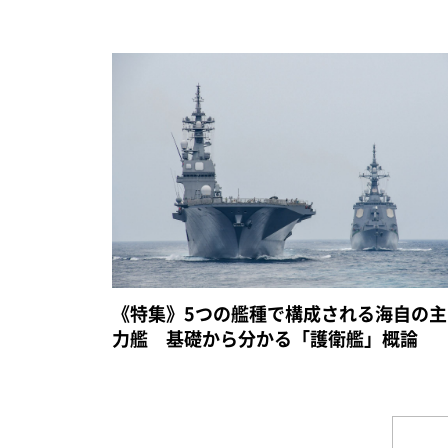
《特集》5つの艦種で構成される海自の主
力艦 基礎から分かる「護衛艦」概論