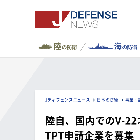
陸
海
の防衛
の防衛
Jディフェンスニュース
日本の防衛
事業・
陸自、国内でのV-2
TPT申請企業を募集