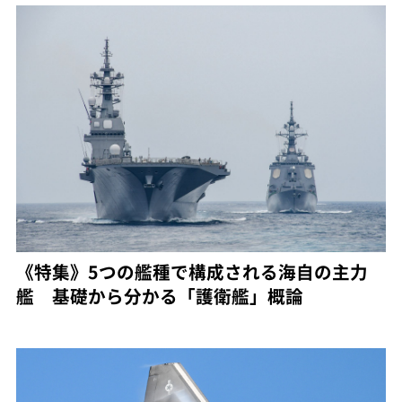
《特集》5つの艦種で構成される海自の主力
艦 基礎から分かる「護衛艦」概論